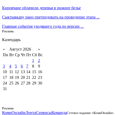
Кировчане облачили деревья в нижнее белье
Сыктывкару рано претендовать на проведение этапа ...
Главные события уходящего года по версии ...
Реклама.
Календарь
«
Август 2026
»
Пн
Вт
Ср
Чт
Пт
Сб
Вс
1
2
3
4
5
6
7
8
9
10
11
12
13
14
15
16
17
18
19
20
21
22
23
24
25
26
27
28
29
30
31
Реклама
КомиОнлайн
Лента
Сервисы
Команда
Сетевое издание «КомиОнлайн».