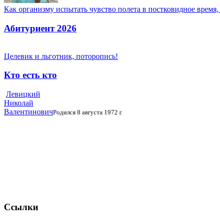
Как организму испытать чувство полета в постковидное время,
Абитуриент 2026
Целевик и льготник, поторопись!
Кто есть кто
Левицкий
Николай
Валентинович
Родился 8 августа 1972 г.
Ссылки