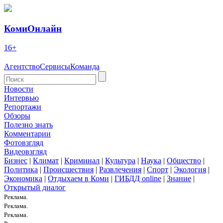
КомиОнлайн
16+
Агентство
Сервисы
Команда
Новости
Интервью
Репортажи
Обзоры
Полезно знать
Комментарии
Фотовзгляд
Видеовзгляд
Бизнес
|
Климат
|
Криминал
|
Культура
|
Наука
|
Общество
|
Политика
|
Происшествия
|
Развлечения
|
Спорт
|
Экология
|
Экономика
|
Отдыхаем в Коми
|
ГИБДД online
|
Знание
|
Открытый диалог
Реклама.
Реклама.
Реклама.