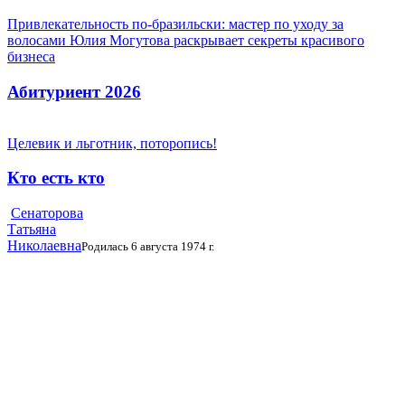
Привлекательность по-бразильски: мастер по уходу за
волосами Юлия Могутова раскрывает секреты красивого
бизнеса
Абитуриент 2026
Целевик и льготник, поторопись!
Кто есть кто
Сенаторова
Татьяна
Николаевна
Родилась 6 августа 1974 г.