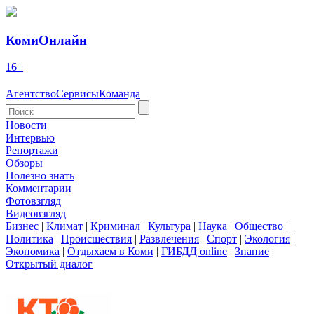
КомиОнлайн
16+
Агентство
Сервисы
Команда
Новости
Интервью
Репортажи
Обзоры
Полезно знать
Комментарии
Фотовзгляд
Видеовзгляд
Бизнес
|
Климат
|
Криминал
|
Культура
|
Наука
|
Общество
|
Политика
|
Происшествия
|
Развлечения
|
Спорт
|
Экология
|
Экономика
|
Отдыхаем в Коми
|
ГИБДД online
|
Знание
|
Открытый диалог