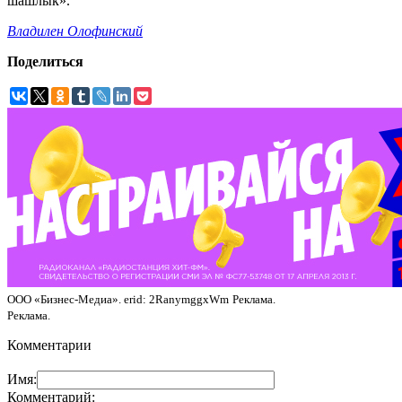
шашлык».
Владилен Олофинский
Поделиться
ООО «Бизнес-Медиа». erid: 2RanymggxWm
Реклама.
Реклама.
Комментарии
Имя:
Комментарий: