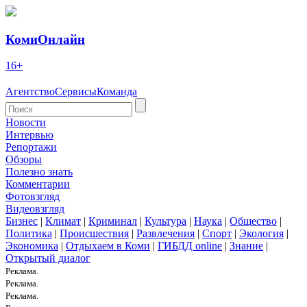
КомиОнлайн
16+
Агентство
Сервисы
Команда
Новости
Интервью
Репортажи
Обзоры
Полезно знать
Комментарии
Фотовзгляд
Видеовзгляд
Бизнес
|
Климат
|
Криминал
|
Культура
|
Наука
|
Общество
|
Политика
|
Происшествия
|
Развлечения
|
Спорт
|
Экология
|
Экономика
|
Отдыхаем в Коми
|
ГИБДД online
|
Знание
|
Открытый диалог
Реклама.
Реклама.
Реклама.