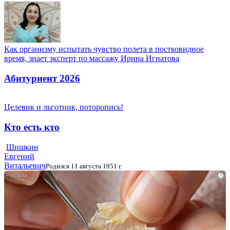
Как организму испытать чувство полета в постковидное
время, знает эксперт по массажу Ирина Игнатова
Абитуриент 2026
Целевик и льготник, поторопись!
Кто есть кто
Шишкин
Евгений
Витальевич
Родился 11 августа 1951 г.
i