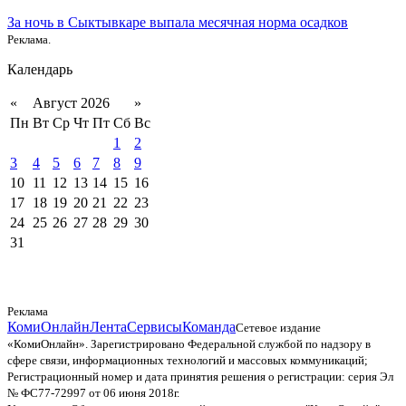
За ночь в Сыктывкаре выпала месячная норма осадков
Реклама.
Календарь
«
Август 2026
»
Пн
Вт
Ср
Чт
Пт
Сб
Вс
1
2
3
4
5
6
7
8
9
10
11
12
13
14
15
16
17
18
19
20
21
22
23
24
25
26
27
28
29
30
31
Реклама
КомиОнлайн
Лента
Сервисы
Команда
Сетевое издание
«КомиОнлайн». Зарегистрировано Федеральной службой по надзору в
сфере связи, информационных технологий и массовых коммуникаций;
Регистрационный номер и дата принятия решения о регистрации: серия Эл
№ ФС77-72997 от 06 июня 2018г.