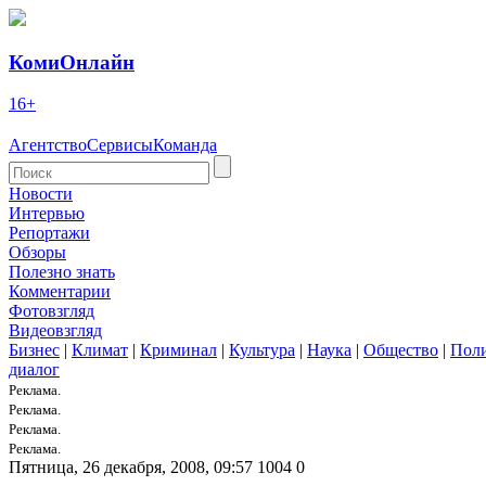
КомиОнлайн
16+
Агентство
Сервисы
Команда
Новости
Интервью
Репортажи
Обзоры
Полезно знать
Комментарии
Фотовзгляд
Видеовзгляд
Бизнес
|
Климат
|
Криминал
|
Культура
|
Наука
|
Общество
|
Пол
диалог
Реклама.
Реклама.
Реклама.
Реклама.
Пятница, 26 декабря, 2008, 09:57
1004
0