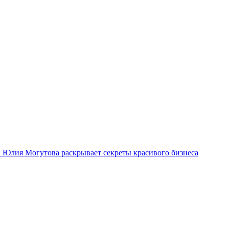
ми Юлия Могутова раскрывает секреты красивого бизнеса