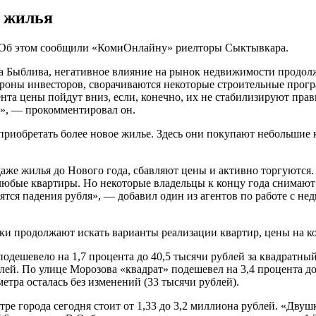
 жилья
. Об этом сообщили «КомиОнлайну» риелторы Сыктывкара.
ана Быблива, негативное влияние на рынок недвижимости продо
тороны инвесторов, сворачиваются некоторые строительные про
нта цены пойдут вниз, если, конечно, их не стабилизируют прави
а», — прокомментировал он.
иобретать более новое жилье. Здесь они покупают небольшие к
же жилья до Нового года, сбавляют цены и активно торгуются. 
любые квартиры. Но некоторые владельцы к концу года снимают
тся падения рубля», — добавил один из агентов по работе с не
и продолжают искать варианты реализации квартир, цены на к
подешевело на 1,7 процента до 40,5 тысячи рублей за квадратны
ублей. По улице Морозова «квадрат» подешевел на 3,4 процента д
етра осталась без изменений (33 тысячи рублей).
ре города сегодня стоит от 1,33 до 3,2 миллиона рублей. «Двушк