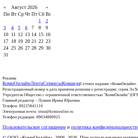
«
Август 2026
»
Пн
Вт
Ср
Чт
Пт
Сб
Вс
1
2
3
4
5
6
7
8
9
10
11
12
13
14
15
16
17
18
19
20
21
22
23
24
25
26
27
28
29
30
31
Реклама
КомиОнлайн
Лента
Сервисы
Команда
Сетевое издание «КомиОнлайн».
Регистрационный номер и дата принятия решения о регистрации: серия Эл №
Учредитель Общество с ограниченной ответственностью "КомиОнлайн" (ОГ
Главный редактор – Лукина Ирина Юрьевна.
Телефон: 89225841110
Электронная почта: irina@komionline.ru
Телефон редакции: 89634880925
Пользовательское соглашение
и
политика конфиденциальности
© ООО «КомиОнлайн», 2006–2026. При использовании материал