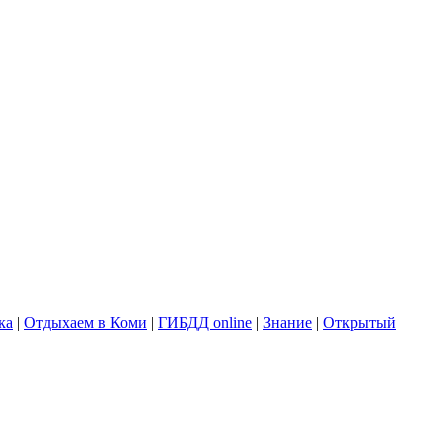
ка
|
Отдыхаем в Коми
|
ГИБДД online
|
Знание
|
Открытый