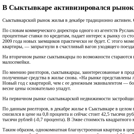
В Сыктывкаре активизировался рынок
Сыктывкарский рынок жилья в декабре традиционно активен
По словам коммерческого директора одного из агентств Русл
процентные ставки по кредитам, падает интерес к рынку со с
2009 года новых заемщиков практически не будет. С этого моме
квартиры, — запрыгнули в счастливый вагон уходящего поезд
На вторичном рынке сыктывкарцы по возможности стараются пр
малосемейки.
По мнению риелторов, сыктывкарцы, заинтересованные в прода
полученные средства в жилье снова. «На рынке представлены 
Новый год с квартирой, чем с ее денежным эквивалентом — боя
весне цены основательно упадут.
На первичном рынке сыктывкарской недвижимости застройщик
По данным риелторов, в декабре жилье в Сыктывкаре в целом 
снизился в цене на 0,8 процента и сейчас стоит 42,5 тысячи р
тысячи рублей (-0,7 процента). В Эжве стоимость квадратного м
Таким образом, однокомнатная благоустроенная квартира в цент