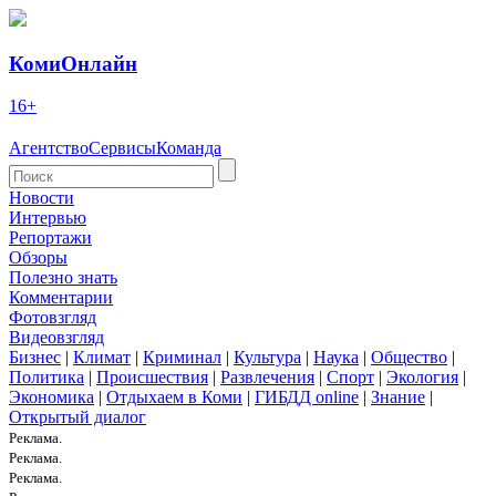
КомиОнлайн
16+
Агентство
Сервисы
Команда
Новости
Интервью
Репортажи
Обзоры
Полезно знать
Комментарии
Фотовзгляд
Видеовзгляд
Бизнес
|
Климат
|
Криминал
|
Культура
|
Наука
|
Общество
|
Политика
|
Происшествия
|
Развлечения
|
Спорт
|
Экология
|
Экономика
|
Отдыхаем в Коми
|
ГИБДД online
|
Знание
|
Открытый диалог
Реклама.
Реклама.
Реклама.