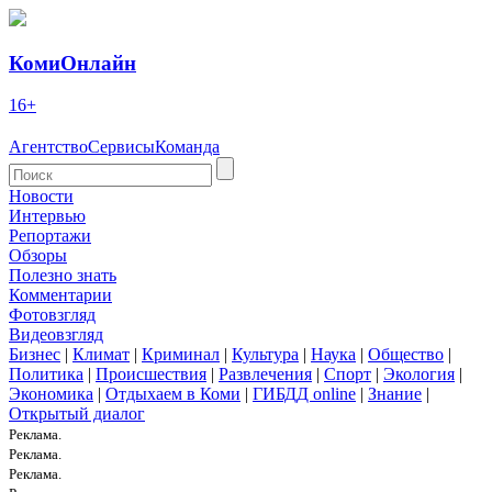
КомиОнлайн
16+
Агентство
Сервисы
Команда
Новости
Интервью
Репортажи
Обзоры
Полезно знать
Комментарии
Фотовзгляд
Видеовзгляд
Бизнес
|
Климат
|
Криминал
|
Культура
|
Наука
|
Общество
|
Политика
|
Происшествия
|
Развлечения
|
Спорт
|
Экология
|
Экономика
|
Отдыхаем в Коми
|
ГИБДД online
|
Знание
|
Открытый диалог
Реклама.
Реклама.
Реклама.