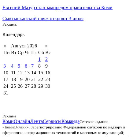
Евгений Мазур стал зампредом правительства Коми
Сыктывкарский пляж откроют 3 июля
Реклама.
Календарь
«
Август 2026
»
Пн
Вт
Ср
Чт
Пт
Сб
Вс
1
2
3
4
5
6
7
8
9
10
11
12
13
14
15
16
17
18
19
20
21
22
23
24
25
26
27
28
29
30
31
Реклама
КомиОнлайн
Лента
Сервисы
Команда
Сетевое издание
«КомиОнлайн». Зарегистрировано Федеральной службой по надзору в
сфере связи, информационных технологий и массовых коммуникаций;