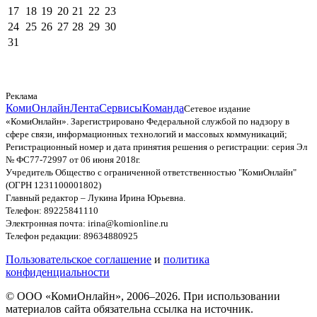
17
18
19
20
21
22
23
24
25
26
27
28
29
30
31
Реклама
КомиОнлайн
Лента
Сервисы
Команда
Сетевое издание
«КомиОнлайн». Зарегистрировано Федеральной службой по надзору в
сфере связи, информационных технологий и массовых коммуникаций;
Регистрационный номер и дата принятия решения о регистрации: серия Эл
№ ФС77-72997 от 06 июня 2018г.
Учредитель Общество с ограниченной ответственностью "КомиОнлайн"
(ОГРН 1231100001802)
Главный редактор – Лукина Ирина Юрьевна.
Телефон: 89225841110
Электронная почта: irina@komionline.ru
Телефон редакции: 89634880925
Пользовательское соглашение
и
политика
конфиденциальности
© ООО «КомиОнлайн», 2006–2026. При использовании
материалов сайта обязательна ссылка на источник.