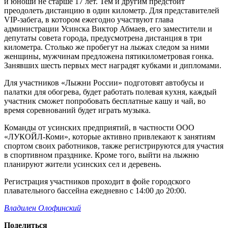
и юноши не старше 17 лет. Тем и другим предстоит
преодолеть дистанцию в один километр. Для представителей
VIP-забега, в котором ежегодно участвуют глава
администрации Усинска Виктор Абмаев, его заместители и
депутаты совета города, предусмотрена дистанция в три
километра. Столько же пробегут на лыжах следом за ними
женщины, мужчинам предложена пятикилометровая гонка.
Занявших шесть первых мест наградят кубками и дипломами.
Для участников «Лыжни России» подготовят автобусы и
палатки для обогрева, будет работать полевая кухня, каждый
участник сможет попробовать бесплатные кашу и чай, во
время соревнований будет играть музыка.
Команды от усинских предприятий, в частности ООО
«ЛУКОЙЛ-Коми», которые активно привлекают к занятиям
спортом своих работников, также регистрируются для участия
в спортивном празднике. Кроме того, выйти на лыжню
планируют жители усинских сел и деревень.
Регистрация участников проходит в фойе городского
плавательного бассейна ежедневно с 14:00 до 20:00.
Владилен Олофинский
Поделиться