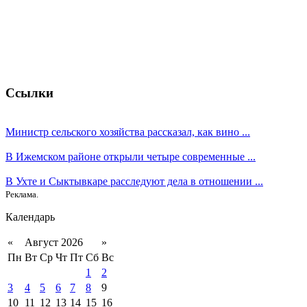
Ссылки
Министр сельского хозяйства рассказал, как вино ...
В Ижемском районе открыли четыре современные ...
В Ухте и Сыктывкаре расследуют дела в отношении ...
Реклама.
Календарь
«
Август 2026
»
Пн
Вт
Ср
Чт
Пт
Сб
Вс
1
2
3
4
5
6
7
8
9
10
11
12
13
14
15
16