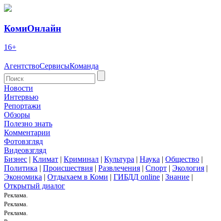
КомиОнлайн
16+
Агентство
Сервисы
Команда
Новости
Интервью
Репортажи
Обзоры
Полезно знать
Комментарии
Фотовзгляд
Видеовзгляд
Бизнес
|
Климат
|
Криминал
|
Культура
|
Наука
|
Общество
|
Политика
|
Происшествия
|
Развлечения
|
Спорт
|
Экология
|
Экономика
|
Отдыхаем в Коми
|
ГИБДД online
|
Знание
|
Открытый диалог
Реклама.
Реклама.
Реклама.