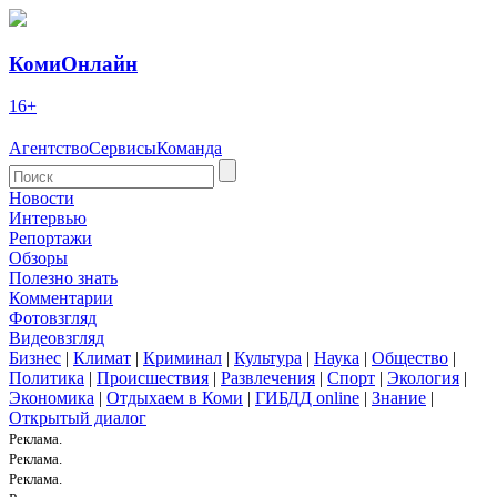
КомиОнлайн
16+
Агентство
Сервисы
Команда
Новости
Интервью
Репортажи
Обзоры
Полезно знать
Комментарии
Фотовзгляд
Видеовзгляд
Бизнес
|
Климат
|
Криминал
|
Культура
|
Наука
|
Общество
|
Политика
|
Происшествия
|
Развлечения
|
Спорт
|
Экология
|
Экономика
|
Отдыхаем в Коми
|
ГИБДД online
|
Знание
|
Открытый диалог
Реклама.
Реклама.
Реклама.