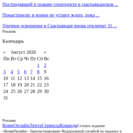
Пострадавший в пожаре спортцентр в сыктывкарском ...
Понастроили: в мэрии не устают ждать, пока ...
Уличное освещение в Сыктывкаре вновь отключат 31 ...
Реклама.
Календарь
«
Август 2026
»
Пн
Вт
Ср
Чт
Пт
Сб
Вс
1
2
3
4
5
6
7
8
9
10
11
12
13
14
15
16
17
18
19
20
21
22
23
24
25
26
27
28
29
30
31
Реклама
КомиОнлайн
Лента
Сервисы
Команда
Сетевое издание
«КомиОнлайн». Зарегистрировано Федеральной службой по надзору в