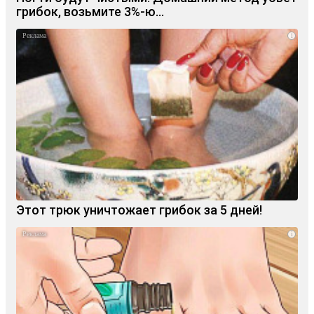
грибок, возьмите 3%-ю…
i
Этот трюк уничтожает грибок за 5 дней!
i