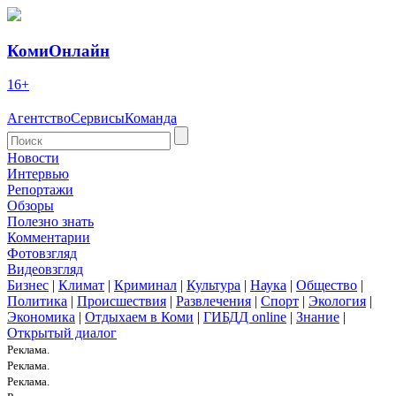
КомиОнлайн
16+
Агентство
Сервисы
Команда
Новости
Интервью
Репортажи
Обзоры
Полезно знать
Комментарии
Фотовзгляд
Видеовзгляд
Бизнес
|
Климат
|
Криминал
|
Культура
|
Наука
|
Общество
|
Политика
|
Происшествия
|
Развлечения
|
Спорт
|
Экология
|
Экономика
|
Отдыхаем в Коми
|
ГИБДД online
|
Знание
|
Открытый диалог
Реклама.
Реклама.
Реклама.