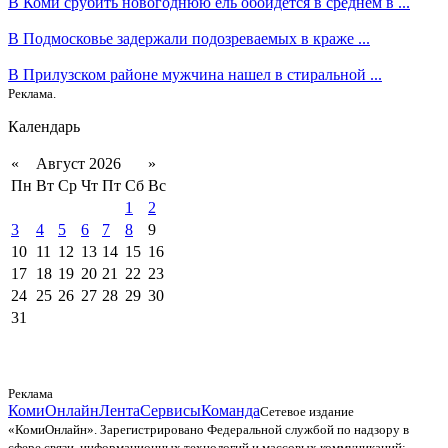
В Коми срубить новогоднюю ель обойдется в среднем в ...
В Подмосковье задержали подозреваемых в краже ...
В Прилузском районе мужчина нашел в стиральной ...
Реклама.
Календарь
«
Август 2026
»
Пн
Вт
Ср
Чт
Пт
Сб
Вс
1
2
3
4
5
6
7
8
9
10
11
12
13
14
15
16
17
18
19
20
21
22
23
24
25
26
27
28
29
30
31
Реклама
КомиОнлайн
Лента
Сервисы
Команда
Сетевое издание
«КомиОнлайн». Зарегистрировано Федеральной службой по надзору в
сфере связи, информационных технологий и массовых коммуникаций;