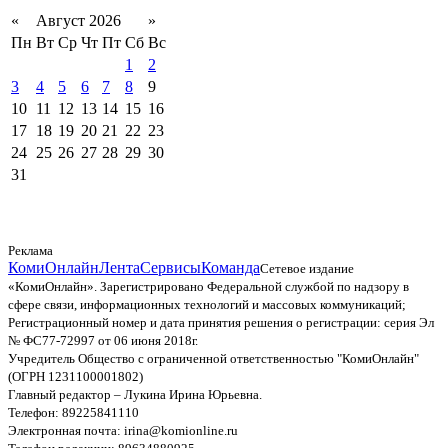
«
Август 2026
»
Пн
Вт
Ср
Чт
Пт
Сб
Вс
1
2
3
4
5
6
7
8
9
10
11
12
13
14
15
16
17
18
19
20
21
22
23
24
25
26
27
28
29
30
31
Реклама
КомиОнлайн
Лента
Сервисы
Команда
Сетевое издание
«КомиОнлайн». Зарегистрировано Федеральной службой по надзору в
сфере связи, информационных технологий и массовых коммуникаций;
Регистрационный номер и дата принятия решения о регистрации: серия Эл
№ ФС77-72997 от 06 июня 2018г.
Учредитель Общество с ограниченной ответственностью "КомиОнлайн"
(ОГРН 1231100001802)
Главный редактор – Лукина Ирина Юрьевна.
Телефон: 89225841110
Электронная почта: irina@komionline.ru