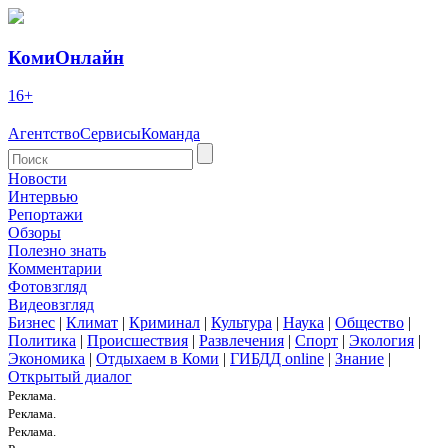
КомиОнлайн
16+
Агентство
Сервисы
Команда
Новости
Интервью
Репортажи
Обзоры
Полезно знать
Комментарии
Фотовзгляд
Видеовзгляд
Бизнес
|
Климат
|
Криминал
|
Культура
|
Наука
|
Общество
|
Политика
|
Происшествия
|
Развлечения
|
Спорт
|
Экология
|
Экономика
|
Отдыхаем в Коми
|
ГИБДД online
|
Знание
|
Открытый диалог
Реклама.
Реклама.
Реклама.