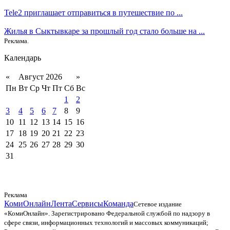
Tele2 приглашает отправиться в путешествие по ...
Жилья в Сыктывкаре за прошлый год стало больше на ...
Реклама.
Календарь
«
Август 2026
»
Пн
Вт
Ср
Чт
Пт
Сб
Вс
1
2
3
4
5
6
7
8
9
10
11
12
13
14
15
16
17
18
19
20
21
22
23
24
25
26
27
28
29
30
31
Реклама
КомиОнлайн
Лента
Сервисы
Команда
Сетевое издание
«КомиОнлайн». Зарегистрировано Федеральной службой по надзору в
сфере связи, информационных технологий и массовых коммуникаций;