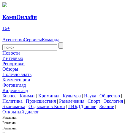
КомиОнлайн
16+
Агентство
Сервисы
Команда
Новости
Интервью
Репортажи
Обзоры
Полезно знать
Комментарии
Фотовзгляд
Видеовзгляд
Бизнес
|
Климат
|
Криминал
|
Культура
|
Наука
|
Общество
|
Политика
|
Происшествия
|
Развлечения
|
Спорт
|
Экология
|
Экономика
|
Отдыхаем в Коми
|
ГИБДД online
|
Знание
|
Открытый диалог
Реклама.
Реклама.
Реклама.