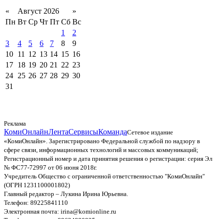
«
Август 2026
»
Пн
Вт
Ср
Чт
Пт
Сб
Вс
1
2
3
4
5
6
7
8
9
10
11
12
13
14
15
16
17
18
19
20
21
22
23
24
25
26
27
28
29
30
31
Реклама
КомиОнлайн
Лента
Сервисы
Команда
Сетевое издание
«КомиОнлайн». Зарегистрировано Федеральной службой по надзору в
сфере связи, информационных технологий и массовых коммуникаций;
Регистрационный номер и дата принятия решения о регистрации: серия Эл
№ ФС77-72997 от 06 июня 2018г.
Учредитель Общество с ограниченной ответственностью "КомиОнлайн"
(ОГРН 1231100001802)
Главный редактор – Лукина Ирина Юрьевна.
Телефон: 89225841110
Электронная почта: irina@komionline.ru