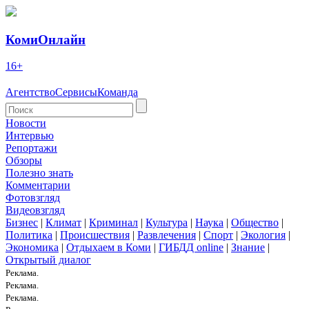
КомиОнлайн
16+
Агентство
Сервисы
Команда
Новости
Интервью
Репортажи
Обзоры
Полезно знать
Комментарии
Фотовзгляд
Видеовзгляд
Бизнес
|
Климат
|
Криминал
|
Культура
|
Наука
|
Общество
|
Политика
|
Происшествия
|
Развлечения
|
Спорт
|
Экология
|
Экономика
|
Отдыхаем в Коми
|
ГИБДД online
|
Знание
|
Открытый диалог
Реклама.
Реклама.
Реклама.