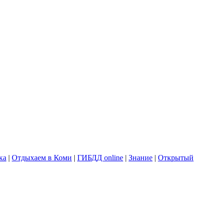
ка
|
Отдыхаем в Коми
|
ГИБДД online
|
Знание
|
Открытый