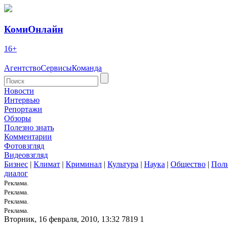
КомиОнлайн
16+
Агентство
Сервисы
Команда
Новости
Интервью
Репортажи
Обзоры
Полезно знать
Комментарии
Фотовзгляд
Видеовзгляд
Бизнес
|
Климат
|
Криминал
|
Культура
|
Наука
|
Общество
|
Пол
диалог
Реклама.
Реклама.
Реклама.
Реклама.
Вторник, 16 февраля, 2010, 13:32
7819
1