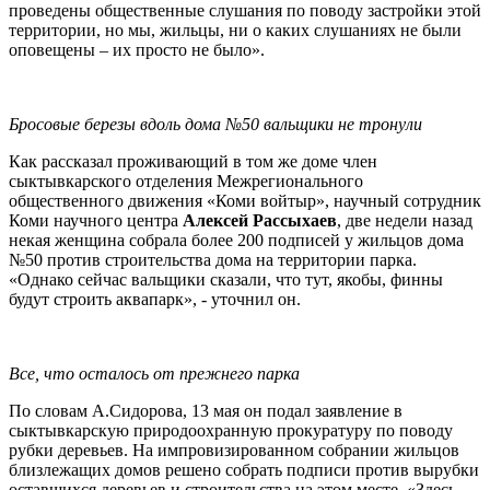
проведены общественные слушания по поводу застройки этой
территории, но мы, жильцы, ни о каких слушаниях не были
оповещены – их просто не было».
Бросовые березы вдоль дома №50 вальщики не тронули
Как рассказал проживающий в том же доме член
сыктывкарского отделения Межрегионального
общественного движения «Коми войтыр», научный сотрудник
Коми научного центра
Алексей Рассыхаев
, две недели назад
некая женщина собрала более 200 подписей у жильцов дома
№50 против строительства дома на территории парка.
«Однако сейчас вальщики сказали, что тут, якобы, финны
будут строить аквапарк», - уточнил он.
Все, что осталось от прежнего парка
По словам А.Сидорова, 13 мая он подал заявление в
сыктывкарскую природоохранную прокуратуру по поводу
рубки деревьев. На импровизированном собрании жильцов
близлежащих домов решено собрать подписи против вырубки
оставшихся деревьев и строительства на этом месте. «Здесь