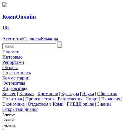
КомиОнлайн
16+
Агентство
Сервисы
Команда
Новости
Интервью
Репортажи
Обзоры
Полезно знать
Комментарии
Фотовзгляд
Видеовзгляд
Бизнес
|
Климат
|
Криминал
|
Культура
|
Наука
|
Общество
|
Политика
|
Происшествия
|
Развлечения
|
Спорт
|
Экология
|
Экономика
|
Отдыхаем в Коми
|
ГИБДД online
|
Знание
|
Открытый диалог
Реклама.
Реклама.
Реклама.