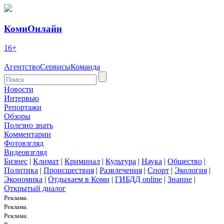
КомиОнлайн
16+
Агентство
Сервисы
Команда
Новости
Интервью
Репортажи
Обзоры
Полезно знать
Комментарии
Фотовзгляд
Видеовзгляд
Бизнес
|
Климат
|
Криминал
|
Культура
|
Наука
|
Общество
|
Политика
|
Происшествия
|
Развлечения
|
Спорт
|
Экология
|
Экономика
|
Отдыхаем в Коми
|
ГИБДД online
|
Знание
|
Открытый диалог
Реклама.
Реклама.
Реклама.