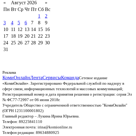
«
Август 2026
»
Пн
Вт
Ср
Чт
Пт
Сб
Вс
1
2
3
4
5
6
7
8
9
10
11
12
13
14
15
16
17
18
19
20
21
22
23
24
25
26
27
28
29
30
31
Реклама
КомиОнлайн
Лента
Сервисы
Команда
Сетевое издание
«КомиОнлайн». Зарегистрировано Федеральной службой по надзору в
сфере связи, информационных технологий и массовых коммуникаций;
Регистрационный номер и дата принятия решения о регистрации: серия Эл
№ ФС77-72997 от 06 июня 2018г.
Учредитель Общество с ограниченной ответственностью "КомиОнлайн"
(ОГРН 1231100001802)
Главный редактор – Лукина Ирина Юрьевна.
Телефон: 89225841110
Электронная почта: irina@komionline.ru
Телефон редакции: 89634880925