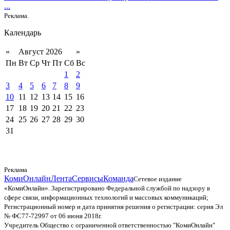
...
Реклама.
Календарь
«
Август 2026
»
Пн
Вт
Ср
Чт
Пт
Сб
Вс
1
2
3
4
5
6
7
8
9
10
11
12
13
14
15
16
17
18
19
20
21
22
23
24
25
26
27
28
29
30
31
Реклама
КомиОнлайн
Лента
Сервисы
Команда
Сетевое издание
«КомиОнлайн». Зарегистрировано Федеральной службой по надзору в
сфере связи, информационных технологий и массовых коммуникаций;
Регистрационный номер и дата принятия решения о регистрации: серия Эл
№ ФС77-72997 от 06 июня 2018г.
Учредитель Общество с ограниченной ответственностью "КомиОнлайн"