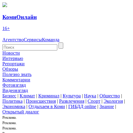
КомиОнлайн
16+
Агентство
Сервисы
Команда
Новости
Интервью
Репортажи
Обзоры
Полезно знать
Комментарии
Фотовзгляд
Видеовзгляд
Бизнес
|
Климат
|
Криминал
|
Культура
|
Наука
|
Общество
|
Политика
|
Происшествия
|
Развлечения
|
Спорт
|
Экология
|
Экономика
|
Отдыхаем в Коми
|
ГИБДД online
|
Знание
|
Открытый диалог
Реклама.
Реклама.
Реклама.