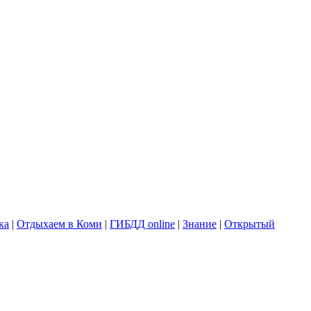
ка
|
Отдыхаем в Коми
|
ГИБДД online
|
Знание
|
Открытый