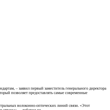
дартам, – заявил первый заместитель генерального директора
оторый позволяет предоставлять самые современные
истральных волоконно-оптических линий связи. «Этот
 страны», – добавил он.