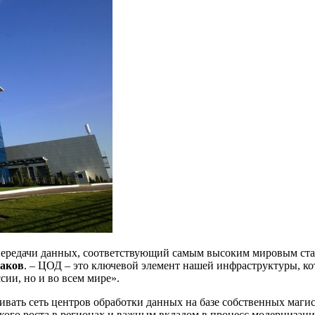
передачи данных, соответствующий самым высоким мировым стан
аков
. – ЦОД – это ключевой элемент нашей инфраструктуры, к
ии, но и во всем мире».
вивать сеть центров обработки данных на базе собственных маг
кого роста в регионах и важным вкладом в процесс модернизации