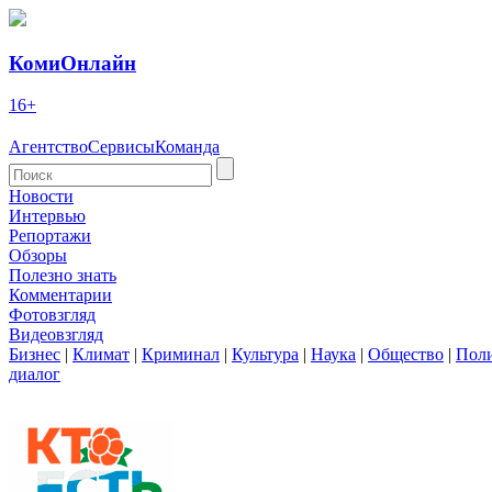
КомиОнлайн
16+
Агентство
Сервисы
Команда
Новости
Интервью
Репортажи
Обзоры
Полезно знать
Комментарии
Фотовзгляд
Видеовзгляд
Бизнес
|
Климат
|
Криминал
|
Культура
|
Наука
|
Общество
|
Пол
диалог