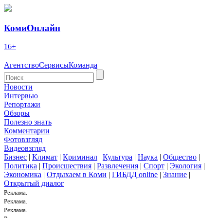
КомиОнлайн
16+
Агентство
Сервисы
Команда
Новости
Интервью
Репортажи
Обзоры
Полезно знать
Комментарии
Фотовзгляд
Видеовзгляд
Бизнес
|
Климат
|
Криминал
|
Культура
|
Наука
|
Общество
|
Политика
|
Происшествия
|
Развлечения
|
Спорт
|
Экология
|
Экономика
|
Отдыхаем в Коми
|
ГИБДД online
|
Знание
|
Открытый диалог
Реклама.
Реклама.
Реклама.