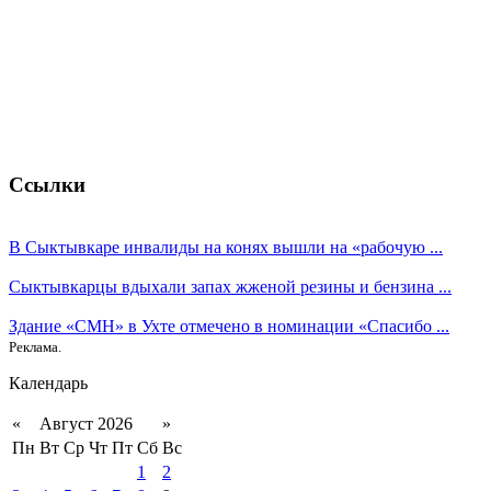
Ссылки
В Сыктывкаре инвалиды на конях вышли на «рабочую ...
Сыктывкарцы вдыхали запах жженой резины и бензина ...
Здание «СМН» в Ухте отмечено в номинации «Спасибо ...
Реклама.
Календарь
«
Август 2026
»
Пн
Вт
Ср
Чт
Пт
Сб
Вс
1
2