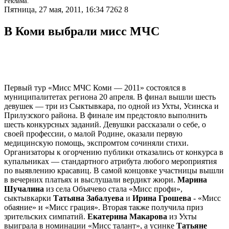
Реклама.
Пятница, 27 мая, 2011, 16:34
7262
8
В Коми выбрали мисс МЧС
Первый тур «Мисс МЧС Коми — 2011» состоялся в
муниципалитетах региона 20 апреля. В финал вышли шесть
девушек — три из Сыктывкара, по одной из Ухты, Усинска и
Прилузского района. В финале им предстояло выполнить
шесть конкурсных заданий. Девушки рассказали о себе, о
своей профессии, о малой Родине, оказали первую
медицинскую помощь, экспромтом сочиняли стихи.
Организаторы к огорчению публики отказались от конкурса в
купальниках — стандартного атрибута любого мероприятия
по выявлению красавиц. В самой концовке участницы вышли
в вечерних платьях и выслушали вердикт жюри.
Марина
Шучалина
из села Объячево стала «Мисс профи»,
сыктывкарки
Татьяна Забалуева
и
Ирина Грошева
- «Мисс
обаяние» и «Мисс грация». Вторая также получила приз
зрительских симпатий.
Екатерина Макарова
из Ухты
выиграла в номинации «Мисс талант», а усинке
Татьяне