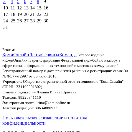
3
4
5
6
7
8
9
10
11
12
13
14
15
16
17
18
19
20
21
22
23
24
25
26
27
28
29
30
31
Реклама
КомиОнлайн
Лента
Сервисы
Команда
Сетевое издание
«КомиОнлайн». Зарегистрировано Федеральной службой по надзору в
сфере связи, информационных технологий и массовых коммуникаций;
Регистрационный номер и дата принятия решения о регистрации: серия Эл
№ ФС77-72997 от 06 июня 2018г.
Учредитель Общество с ограниченной ответственностью "КомиОнлайн"
(ОГРН 1231100001802)
Главный редактор – Лукина Ирина Юрьевна.
Телефон: 89225841110
Электронная почта: irina@komionline.ru
Телефон редакции: 89634880925
Пользовательское соглашение
и
политика
конфиденциальности