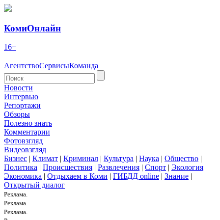
КомиОнлайн
16+
Агентство
Сервисы
Команда
Новости
Интервью
Репортажи
Обзоры
Полезно знать
Комментарии
Фотовзгляд
Видеовзгляд
Бизнес
|
Климат
|
Криминал
|
Культура
|
Наука
|
Общество
|
Политика
|
Происшествия
|
Развлечения
|
Спорт
|
Экология
|
Экономика
|
Отдыхаем в Коми
|
ГИБДД online
|
Знание
|
Открытый диалог
Реклама.
Реклама.
Реклама.