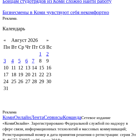
Бойцам студотрядов из Коми сложно найти работу
Бизнесмены в Коми чувствуют себя некомфортно
Реклама.
Календарь
«
Август 2026
»
Пн
Вт
Ср
Чт
Пт
Сб
Вс
1
2
3
4
5
6
7
8
9
10
11
12
13
14
15
16
17
18
19
20
21
22
23
24
25
26
27
28
29
30
31
Реклама
КомиОнлайн
Лента
Сервисы
Команда
Сетевое издание
«КомиОнлайн». Зарегистрировано Федеральной службой по надзору в
сфере связи, информационных технологий и массовых коммуникаций;
Регистрационный номер и дата принятия решения о регистрации: серия Эл