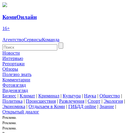
КомиОнлайн
16+
Агентство
Сервисы
Команда
Новости
Интервью
Репортажи
Обзоры
Полезно знать
Комментарии
Фотовзгляд
Видеовзгляд
Бизнес
|
Климат
|
Криминал
|
Культура
|
Наука
|
Общество
|
Политика
|
Происшествия
|
Развлечения
|
Спорт
|
Экология
|
Экономика
|
Отдыхаем в Коми
|
ГИБДД online
|
Знание
|
Открытый диалог
Реклама.
Реклама.
Реклама.