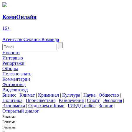
КомиОнлайн
16+
Агентство
Сервисы
Команда
Новости
Интервью
Репортажи
Обзоры
Полезно знать
Комментарии
Фотовзгляд
Видеовзгляд
Бизнес
|
Климат
|
Криминал
|
Культура
|
Наука
|
Общество
|
Политика
|
Происшествия
|
Развлечения
|
Спорт
|
Экология
|
Экономика
|
Отдыхаем в Коми
|
ГИБДД online
|
Знание
|
Открытый диалог
Реклама.
Реклама.
Реклама.