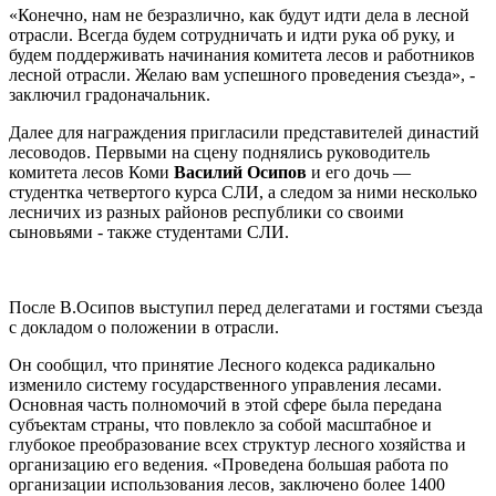
«Конечно, нам не безразлично, как будут идти дела в лесной
отрасли. Всегда будем сотрудничать и идти рука об руку, и
будем поддерживать начинания комитета лесов и работников
лесной отрасли. Желаю вам успешного проведения съезда», -
заключил градоначальник.
Далее для награждения пригласили представителей династий
лесоводов. Первыми на сцену поднялись руководитель
комитета лесов Коми
Василий Осипов
и его дочь —
студентка четвертого курса СЛИ, а следом за ними несколько
лесничих из разных районов республики со своими
сыновьями - также студентами СЛИ.
После В.Осипов выступил перед делегатами и гостями съезда
с докладом о положении в отрасли.
Он сообщил, что принятие Лесного кодекса радикально
изменило систему государственного управления лесами.
Основная часть полномочий в этой сфере была передана
субъектам страны, что повлекло за собой масштабное и
глубокое преобразование всех структур лесного хозяйства и
организацию его ведения. «Проведена большая работа по
организации использования лесов, заключено более 1400