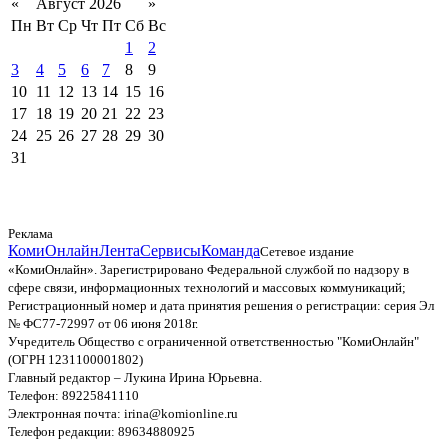
«
Август 2026
»
Пн
Вт
Ср
Чт
Пт
Сб
Вс
1
2
3
4
5
6
7
8
9
10
11
12
13
14
15
16
17
18
19
20
21
22
23
24
25
26
27
28
29
30
31
Реклама
КомиОнлайн
Лента
Сервисы
Команда
Сетевое издание
«КомиОнлайн». Зарегистрировано Федеральной службой по надзору в
сфере связи, информационных технологий и массовых коммуникаций;
Регистрационный номер и дата принятия решения о регистрации: серия Эл
№ ФС77-72997 от 06 июня 2018г.
Учредитель Общество с ограниченной ответственностью "КомиОнлайн"
(ОГРН 1231100001802)
Главный редактор – Лукина Ирина Юрьевна.
Телефон: 89225841110
Электронная почта: irina@komionline.ru
Телефон редакции: 89634880925