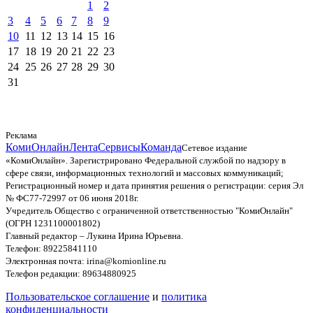
1
2
3
4
5
6
7
8
9
10
11
12
13
14
15
16
17
18
19
20
21
22
23
24
25
26
27
28
29
30
31
Реклама
КомиОнлайн
Лента
Сервисы
Команда
Сетевое издание
«КомиОнлайн». Зарегистрировано Федеральной службой по надзору в
сфере связи, информационных технологий и массовых коммуникаций;
Регистрационный номер и дата принятия решения о регистрации: серия Эл
№ ФС77-72997 от 06 июня 2018г.
Учредитель Общество с ограниченной ответственностью "КомиОнлайн"
(ОГРН 1231100001802)
Главный редактор – Лукина Ирина Юрьевна.
Телефон: 89225841110
Электронная почта: irina@komionline.ru
Телефон редакции: 89634880925
Пользовательское соглашение
и
политика
конфиденциальности