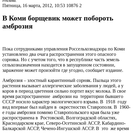
Реклама.
Пятница, 16 марта, 2012, 10:53
10876
2
В Коми борщевик может побороть
амброзия
Пока сотрудниками управления Россельхознадзора по Коми
установлено два очага распространения этого опасного
сорняка. Но с учетом того, что в республике часть земель
сельхозназначения находится в запущенном состоянии,
заражение может произойти где угодно, сообщает издание.
Амброзия – злостный карантинный сорняк. Пыльца этого
растения вызывает аллергические заболевания у людей, а у
коров в период цветения сильно портит вкус молока. В свое
время распространение амброзии на территории бывшего
СССР носило характер экологического взрыва. В 1918 году
вид впервые был найден в окрестностях Ставрополя. В 1960-
е годы амброзия помимо Ставропольского края была уже
распространена в Ростовской, Волгоградской областях,
Краснодарском крае, Северо-Осетинской АССР, Кабардино-
Балкарской АССР, Чечено-Ингушской АССР. В это же время