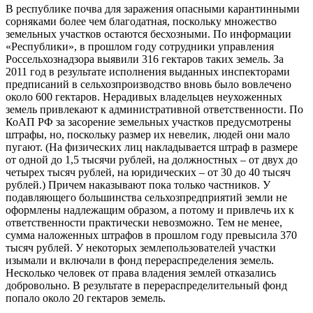
В республике почва для заражения опасными карантинными
сорняками более чем благодатная, поскольку множество
земельных участков остаются бесхозными. По информации
«Республики», в прошлом году сотрудники управления
Россельхознадзора выявили 316 гектаров таких земель. За
2011 год в результате исполнения выданных инспекторами
предписаний в сельхозпроизводство вновь было вовлечено
около 600 гектаров. Нерадивых владельцев неухоженных
земель привлекают к административной ответственности. По
КоАП РФ за засорение земельных участков предусмотрены
штрафы, но, поскольку размер их невелик, людей они мало
пугают. (На физических лиц накладывается штраф в размере
от одной до 1,5 тысячи рублей, на должностных – от двух до
четырех тысяч рублей, на юридических – от 30 до 40 тысяч
рублей.) Причем наказывают пока только частников. У
подавляющего большинства сельхозпредприятий земли не
оформлены надлежащим образом, а потому и привлечь их к
ответственности практически невозможно. Тем не менее,
сумма наложенных штрафов в прошлом году превысила 370
тысяч рублей. У некоторых землепользователей участки
изымали и включали в фонд перераспределения земель.
Несколько человек от права владения землей отказались
добровольно. В результате в перераспределительный фонд
попало около 20 гектаров земель.