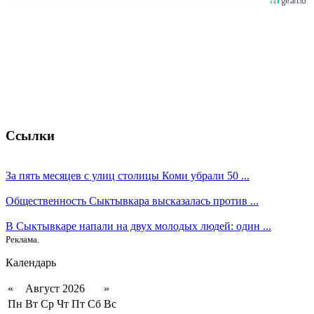
Ссылки
За пять месяцев с улиц столицы Коми убрали 50 ...
Общественность Сыктывкара высказалась против ...
В Сыктывкаре напали на двух молодых людей: один ...
Реклама.
Календарь
«
Август 2026
»
Пн
Вт
Ср
Чт
Пт
Сб
Вс