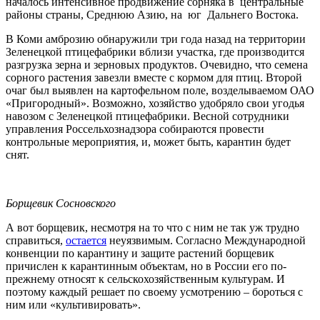
началось интенсивное продвижение сорняка в центральные
районы страны, Среднюю Азию, на юг Дальнего Востока.
В Коми амброзию обнаружили три года назад на территории
Зеленецкой птицефабрики вблизи участка, где производится
разгрузка зерна и зерновых продуктов. Очевидно, что семена
сорного растения завезли вместе с кормом для птиц. Второй
очаг был выявлен на картофельном поле, возделываемом ОАО
«Пригородный». Возможно, хозяйство удобряло свои угодья
навозом с Зеленецкой птицефабрики. Весной сотрудники
управления Россельхознадзора собираются провести
контрольные мероприятия, и, может быть, карантин будет
снят.
Борщевик Сосновского
А вот борщевик, несмотря на то что с ним не так уж трудно
справиться,
остается
неуязвимым. Согласно Международной
конвенции по карантину и защите растений борщевик
причислен к карантинным объектам, но в России его по-
прежнему относят к сельскохозяйственным культурам. И
поэтому каждый решает по своему усмотрению – бороться с
ним или «культивировать».