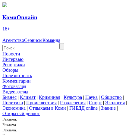
КомиОнлайн
16+
Агентство
Сервисы
Команда
Новости
Интервью
Репортажи
Обзоры
Полезно знать
Комментарии
Фотовзгляд
Видеовзгляд
Бизнес
|
Климат
|
Криминал
|
Культура
|
Наука
|
Общество
|
Политика
|
Происшествия
|
Развлечения
|
Спорт
|
Экология
|
Экономика
|
Отдыхаем в Коми
|
ГИБДД online
|
Знание
|
Открытый диалог
Реклама.
Реклама.
Реклама.