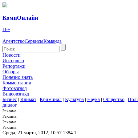
КомиОнлайн
16+
Агентство
Сервисы
Команда
Новости
Интервью
Репортажи
Обзоры
Полезно знать
Комментарии
Фотовзгляд
Видеовзгляд
Бизнес
|
Климат
|
Криминал
|
Культура
|
Наука
|
Общество
|
Пол
диалог
Реклама.
Реклама.
Реклама.
Реклама.
Среда, 21 марта, 2012, 10:57
1384
1