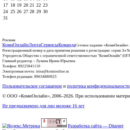
17
18
19
20
21
22
23
24
25
26
27
28
29
30
31
Реклама
КомиОнлайн
Лента
Сервисы
Команда
Сетевое издание «КомиОнлайн».
Регистрационный номер и дата принятия решения о регистрации: серия Эл №
Учредитель Общество с ограниченной ответственностью "КомиОнлайн" (ОГ
Главный редактор – Лукина Ирина Юрьевна.
Телефон: 89225841110
Электронная почта: irina@komionline.ru
Телефон редакции: 89634880925
Пользовательское соглашение
и
политика конфиденциальности
© ООО «КомиОнлайн», 2006–2026. При использовании материал
Не предназначено для лиц моложе 16 лет
Разработка сайта — Ditarget