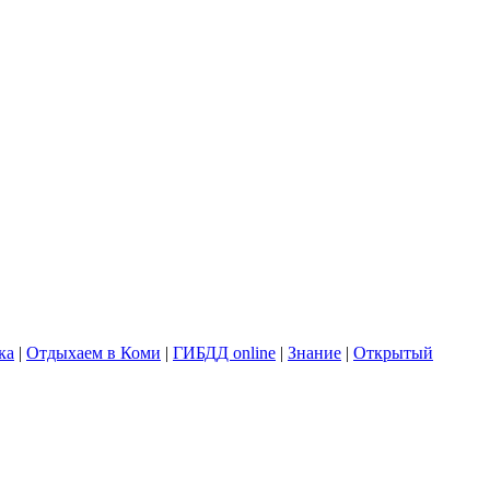
ка
|
Отдыхаем в Коми
|
ГИБДД online
|
Знание
|
Открытый