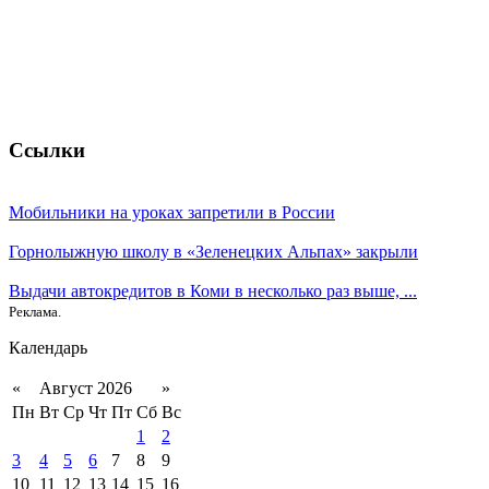
Ссылки
Мобильники на уроках запретили в России
Горнолыжную школу в «Зеленецких Альпах» закрыли
Выдачи автокредитов в Коми в несколько раз выше, ...
Реклама.
Календарь
«
Август 2026
»
Пн
Вт
Ср
Чт
Пт
Сб
Вс
1
2
3
4
5
6
7
8
9
10
11
12
13
14
15
16