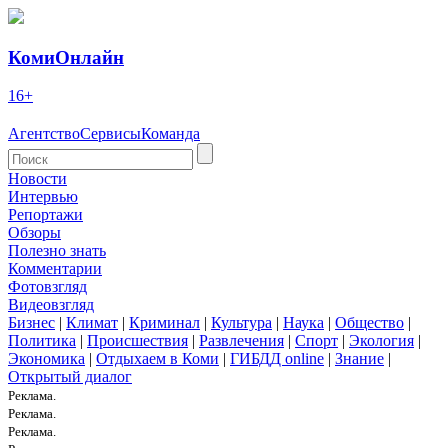
КомиОнлайн
16+
Агентство
Сервисы
Команда
Новости
Интервью
Репортажи
Обзоры
Полезно знать
Комментарии
Фотовзгляд
Видеовзгляд
Бизнес
|
Климат
|
Криминал
|
Культура
|
Наука
|
Общество
|
Политика
|
Происшествия
|
Развлечения
|
Спорт
|
Экология
|
Экономика
|
Отдыхаем в Коми
|
ГИБДД online
|
Знание
|
Открытый диалог
Реклама.
Реклама.
Реклама.