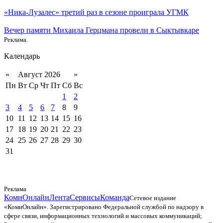
«Ника-Лузалес» третий раз в сезоне проиграла УГМК
Вечер памяти Михаила Герцмана провели в Сыктывкаре
Реклама.
Календарь
«
Август 2026
»
Пн
Вт
Ср
Чт
Пт
Сб
Вс
1
2
3
4
5
6
7
8
9
10
11
12
13
14
15
16
17
18
19
20
21
22
23
24
25
26
27
28
29
30
31
Реклама
КомиОнлайн
Лента
Сервисы
Команда
Сетевое издание
«КомиОнлайн». Зарегистрировано Федеральной службой по надзору в
сфере связи, информационных технологий и массовых коммуникаций;