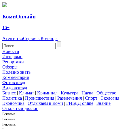
КомиОнлайн
16+
Агентство
Сервисы
Команда
Новости
Интервью
Репортажи
Обзоры
Полезно знать
Комментарии
Фотовзгляд
Видеовзгляд
Бизнес
|
Климат
|
Криминал
|
Культура
|
Наука
|
Общество
|
Политика
|
Происшествия
|
Развлечения
|
Спорт
|
Экология
|
Экономика
|
Отдыхаем в Коми
|
ГИБДД online
|
Знание
|
Открытый диалог
Реклама.
Реклама.
Реклама.