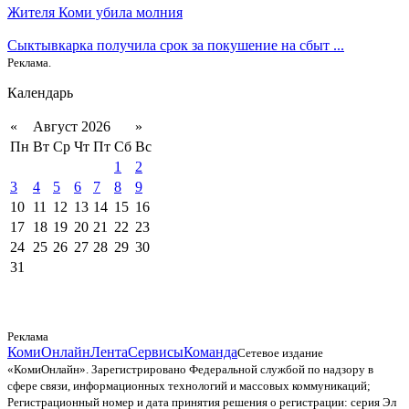
Жителя Коми убила молния
Сыктывкарка получила срок за покушение на сбыт ...
Реклама.
Календарь
«
Август 2026
»
Пн
Вт
Ср
Чт
Пт
Сб
Вс
1
2
3
4
5
6
7
8
9
10
11
12
13
14
15
16
17
18
19
20
21
22
23
24
25
26
27
28
29
30
31
Реклама
КомиОнлайн
Лента
Сервисы
Команда
Сетевое издание
«КомиОнлайн». Зарегистрировано Федеральной службой по надзору в
сфере связи, информационных технологий и массовых коммуникаций;
Регистрационный номер и дата принятия решения о регистрации: серия Эл