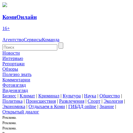
КомиОнлайн
16+
Агентство
Сервисы
Команда
Новости
Интервью
Репортажи
Обзоры
Полезно знать
Комментарии
Фотовзгляд
Видеовзгляд
Бизнес
|
Климат
|
Криминал
|
Культура
|
Наука
|
Общество
|
Политика
|
Происшествия
|
Развлечения
|
Спорт
|
Экология
|
Экономика
|
Отдыхаем в Коми
|
ГИБДД online
|
Знание
|
Открытый диалог
Реклама.
Реклама.
Реклама.