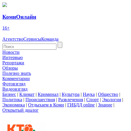
КомиОнлайн
16+
Агентство
Сервисы
Команда
Новости
Интервью
Репортажи
Обзоры
Полезно знать
Комментарии
Фотовзгляд
Видеовзгляд
Бизнес
|
Климат
|
Криминал
|
Культура
|
Наука
|
Общество
|
Политика
|
Происшествия
|
Развлечения
|
Спорт
|
Экология
|
Экономика
|
Отдыхаем в Коми
|
ГИБДД online
|
Знание
|
Открытый диалог