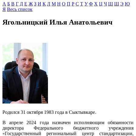
А
Б
В
Г
Д
E
Ж
З
И
К
Л
М
Н
О
П
Р
С
Т
У
Ф
Х
Ц
Ч
Ш
Щ
Э
Ю
Я
Весь список
Ягольницкий Илья Анатольевич
Родился 31 октября 1983 года в Сыктывкаре.
В апреле 2024 года назначен исполняющим обязанности
директора Федерального бюджетного учреждения
«Государственный региональный центр стандартизации,