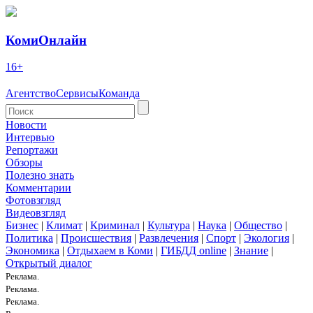
КомиОнлайн
16+
Агентство
Сервисы
Команда
Новости
Интервью
Репортажи
Обзоры
Полезно знать
Комментарии
Фотовзгляд
Видеовзгляд
Бизнес
|
Климат
|
Криминал
|
Культура
|
Наука
|
Общество
|
Политика
|
Происшествия
|
Развлечения
|
Спорт
|
Экология
|
Экономика
|
Отдыхаем в Коми
|
ГИБДД online
|
Знание
|
Открытый диалог
Реклама.
Реклама.
Реклама.