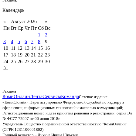
Реклама.
Календарь
«
Август 2026
»
Пн
Вт
Ср
Чт
Пт
Сб
Вс
1
2
3
4
5
6
7
8
9
10
11
12
13
14
15
16
17
18
19
20
21
22
23
24
25
26
27
28
29
30
31
Реклама
КомиОнлайн
Лента
Сервисы
Команда
Сетевое издание
«КомиОнлайн». Зарегистрировано Федеральной службой по надзору в
сфере связи, информационных технологий и массовых коммуникаций;
Регистрационный номер и дата принятия решения о регистрации: серия Эл
№ ФС77-72997 от 06 июня 2018г.
Учредитель Общество с ограниченной ответственностью "КомиОнлайн"
(ОГРН 1231100001802)
Главный редактор – Лукина Ирина Юрьевна.