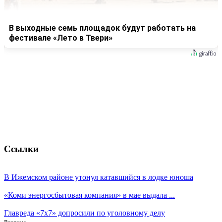
В выходные семь площадок будут работать на
фестивале «Лето в Твери»
Ссылки
В Ижемском районе утонул катавшийся в лодке юноша
«Коми энергосбытовая компания» в мае выдала ...
Главреда «7x7» допросили по уголовному делу