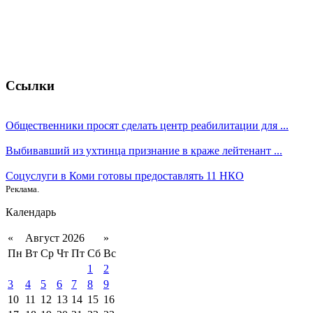
Ссылки
Общественники просят сделать центр реабилитации для ...
Выбивавший из ухтинца признание в краже лейтенант ...
Соцуслуги в Коми готовы предоставлять 11 НКО
Реклама.
Календарь
«
Август 2026
»
Пн
Вт
Ср
Чт
Пт
Сб
Вс
1
2
3
4
5
6
7
8
9
10
11
12
13
14
15
16