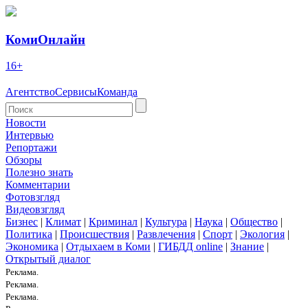
КомиОнлайн
16+
Агентство
Сервисы
Команда
Новости
Интервью
Репортажи
Обзоры
Полезно знать
Комментарии
Фотовзгляд
Видеовзгляд
Бизнес
|
Климат
|
Криминал
|
Культура
|
Наука
|
Общество
|
Политика
|
Происшествия
|
Развлечения
|
Спорт
|
Экология
|
Экономика
|
Отдыхаем в Коми
|
ГИБДД online
|
Знание
|
Открытый диалог
Реклама.
Реклама.
Реклама.