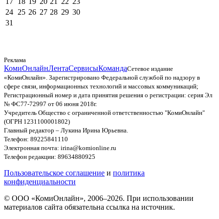
17
18
19
20
21
22
23
24
25
26
27
28
29
30
31
Реклама
КомиОнлайн
Лента
Сервисы
Команда
Сетевое издание
«КомиОнлайн». Зарегистрировано Федеральной службой по надзору в
сфере связи, информационных технологий и массовых коммуникаций;
Регистрационный номер и дата принятия решения о регистрации: серия Эл
№ ФС77-72997 от 06 июня 2018г.
Учредитель Общество с ограниченной ответственностью "КомиОнлайн"
(ОГРН 1231100001802)
Главный редактор – Лукина Ирина Юрьевна.
Телефон: 89225841110
Электронная почта: irina@komionline.ru
Телефон редакции: 89634880925
Пользовательское соглашение
и
политика
конфиденциальности
© ООО «КомиОнлайн», 2006–2026. При использовании
материалов сайта обязательна ссылка на источник.