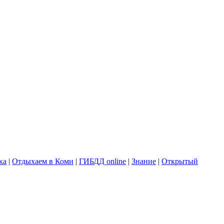
ка
|
Отдыхаем в Коми
|
ГИБДД online
|
Знание
|
Открытый