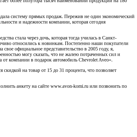
лагает более полутора тысяч наименований продукции на 180
создала систему прямых продаж. Пережив не один экономический
ильности и надежности компании, которая сегодня
дства стала через дочь, которая тогда училась в Санкт-
верчиво относились к новинкам. Постепенно наши покупатели
свое официальное представительство в 2005 году, я,
ренностью могу сказать, что не жалею потраченных сил и
а от компании в подарок автомобиль Сhevrolet Aveo».
скидкой на товар от 15 до 31 процента, что позволяет
олнить анкету на сайте www.avon-komi.ru или позвонить по