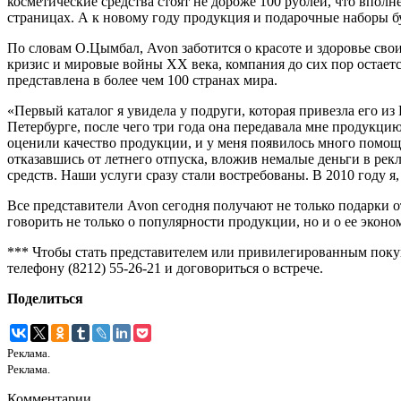
косметические средства стоят не дороже 100 рублей, что впол
страницах. А к новому году продукция и подарочные наборы б
По словам О.Цымбал, Avon заботится о красоте и здоровье сво
кризис и мировые войны ХХ века, компания до сих пор остает
представлена в более чем 100 странах мира.
«Первый каталог я увидела у подруги, которая привезла его из 
Петербурге, после чего три года она передавала мне продукц
оценили качество продукции, и у меня появилось много помощн
отказавшись от летнего отпуска, вложив немалые деньги в рекл
средств. Наши услуги сразу стали востребованы. В 2010 году 
Все представители Avon сегодня получают не только подарки о
говорить не только о популярности продукции, но и о ее эконо
*** Чтобы стать представителем или привилегированным покуп
телефону (8212) 55-26-21 и договориться о встрече.
Поделиться
Реклама.
Реклама.
Комментарии