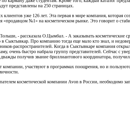
не по карману даже студентам. Кроме того, каждый каталог пред
удут представлены на 250 страницах.
их клиентов уже 126 лет. Эта первая в мире компания, которая 
ся «продавцом №1» на косметическом рынке. Это говорит о стаб
Польши, - рассказала О.Цымбал. - А заказывать косметические сре
ию в Сыктывкар. Про компанию тогда еще мало кто знал, и недо
иков-распространителей. Когда в Сыктывкаре компания открыла 
аму, очень быстро набрала группу представителей. Сейчас с уве
я, дважды получив звание бриллиантового координатора, получил
т компании, участвуют в программах поощрения, но и пользуются 
мичности.
ателем косметической компании Avon в России, необходимо зап