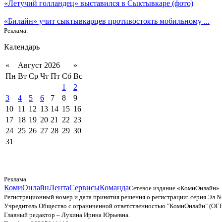
«Летучий голландец» выставился в Сыктывкаре (фото)
«Билайн» учит сыктывкарцев противостоять мобильному ...
Реклама.
Календарь
«
Август 2026
»
Пн
Вт
Ср
Чт
Пт
Сб
Вс
1
2
3
4
5
6
7
8
9
10
11
12
13
14
15
16
17
18
19
20
21
22
23
24
25
26
27
28
29
30
31
Реклама
КомиОнлайн
Лента
Сервисы
Команда
Сетевое издание «КомиОнлайн».
Регистрационный номер и дата принятия решения о регистрации: серия Эл №
Учредитель Общество с ограниченной ответственностью "КомиОнлайн" (ОГ
Главный редактор – Лукина Ирина Юрьевна.