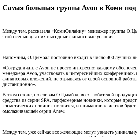
Самая большая группа Avon в Коми по
Между тем, рассказала «КомиОнлайну» менеджер группы О.Цым
этой осенью для них выгодные финансовые условия.
Напомним, О.Цымбал постоянно входит в число 400 лучших ли
«Сотрудничать с Avon не просто интересно: каждому обеспечен
менеджера Avon, участвовать в интереснейших конференциях, 
финансовых вложений, не отрываясь от своей основной работы.
дистанционно».
В этом сезоне, по словам О.Цымбал, всех любителей продукци
средства из серии SPA, парфюмерные новинки, которые предст
косметических новинок полнится, и вниманию клиентов буде
омолаживающей серии Anew.
Между тем, уже сейчас все желающие могут увидеть уникаль