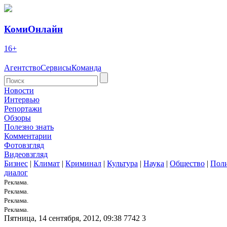
КомиОнлайн
16+
Агентство
Сервисы
Команда
Новости
Интервью
Репортажи
Обзоры
Полезно знать
Комментарии
Фотовзгляд
Видеовзгляд
Бизнес
|
Климат
|
Криминал
|
Культура
|
Наука
|
Общество
|
Пол
диалог
Реклама.
Реклама.
Реклама.
Реклама.
Пятница, 14 сентября, 2012, 09:38
7742
3