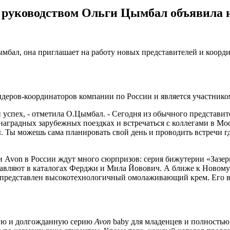
д руководством Ольги Цымбал объявила 
бал, она приглашает на работу новых представителей и коорд
деров-координаторов компании по России и является участнико
 успех, - отметила О.Цымбал. - Сегодня из обычного представите
наградных зарубежных поездках и встречаться с коллегами в Мо
 Ты можешь сама планировать свой день и проводить встречи где
и Avon в России ждут много сюрпризов: серия бижутерии «Зазер
авляют в каталогах Ферджи и Мила Йовович. А ближе к Новому 
т представлен высокотехнологичный омолаживающий крем. Его 
ную и долгожданную серию
Avon
baby для младенцев и полностью