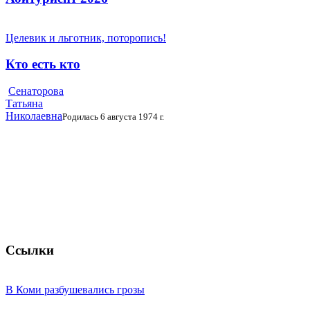
Целевик и льготник, поторопись!
Кто есть кто
Сенаторова
Татьяна
Николаевна
Родилась 6 августа 1974 г.
Ссылки
В Коми разбушевались грозы