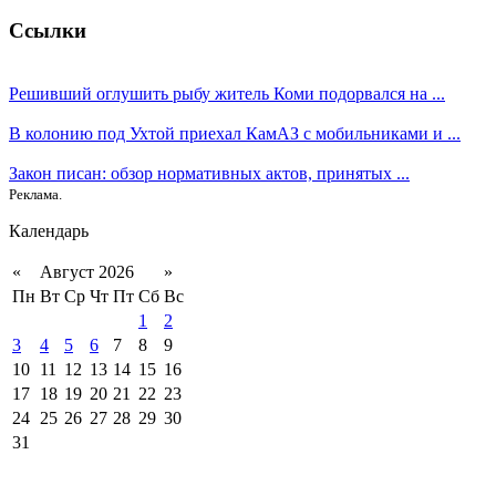
Ссылки
Решивший оглушить рыбу житель Коми подорвался на ...
В колонию под Ухтой приехал КамАЗ с мобильниками и ...
Закон писан: обзор нормативных актов, принятых ...
Реклама.
Календарь
«
Август 2026
»
Пн
Вт
Ср
Чт
Пт
Сб
Вс
1
2
3
4
5
6
7
8
9
10
11
12
13
14
15
16
17
18
19
20
21
22
23
24
25
26
27
28
29
30
31