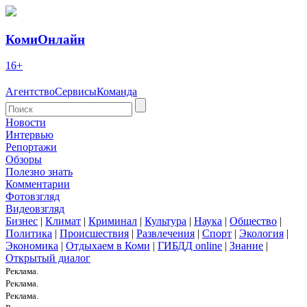
КомиОнлайн
16+
Агентство
Сервисы
Команда
Новости
Интервью
Репортажи
Обзоры
Полезно знать
Комментарии
Фотовзгляд
Видеовзгляд
Бизнес
|
Климат
|
Криминал
|
Культура
|
Наука
|
Общество
|
Политика
|
Происшествия
|
Развлечения
|
Спорт
|
Экология
|
Экономика
|
Отдыхаем в Коми
|
ГИБДД online
|
Знание
|
Открытый диалог
Реклама.
Реклама.
Реклама.