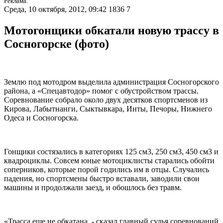
Реклама.
Среда, 10 октября, 2012, 09:42
1836
7
Мотогонщики обкатали новую трассу в
Сосногорске (фото)
Землю под мотодром выделила администрация Сосногорского
района, а «Спецавтодор» помог с обустройством трассы.
Соревнование собрало около двух десятков спортсменов из
Кирова, Лабытнанги, Сыктывкара, Инты, Печоры, Нижнего
Одеса и Сосногорска.
Гонщики состязались в категориях 125 см3, 250 см3, 450 см3 и
квадроциклы. Совсем юные мотоциклисты старались обойти
соперников, которые порой годились им в отцы. Случались
падения, но спортсмены быстро вставали, заводили свои
машины и продолжали заезд, и обошлось без травм.
«Трасса еще не обкатана, - сказал главный судья соревнований