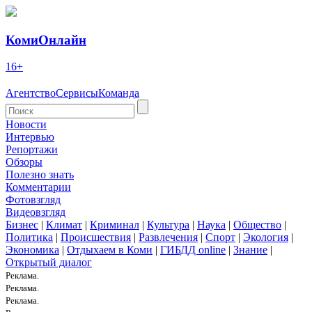
КомиОнлайн
16+
Агентство
Сервисы
Команда
Новости
Интервью
Репортажи
Обзоры
Полезно знать
Комментарии
Фотовзгляд
Видеовзгляд
Бизнес
|
Климат
|
Криминал
|
Культура
|
Наука
|
Общество
|
Политика
|
Происшествия
|
Развлечения
|
Спорт
|
Экология
|
Экономика
|
Отдыхаем в Коми
|
ГИБДД online
|
Знание
|
Открытый диалог
Реклама.
Реклама.
Реклама.