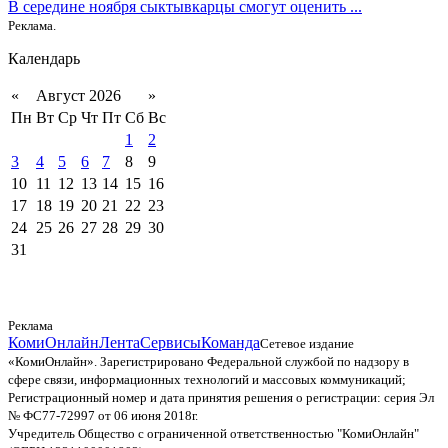
В середине ноября сыктывкарцы смогут оценить ...
Реклама.
Календарь
«
Август 2026
»
Пн
Вт
Ср
Чт
Пт
Сб
Вс
1
2
3
4
5
6
7
8
9
10
11
12
13
14
15
16
17
18
19
20
21
22
23
24
25
26
27
28
29
30
31
Реклама
КомиОнлайн
Лента
Сервисы
Команда
Сетевое издание
«КомиОнлайн». Зарегистрировано Федеральной службой по надзору в
сфере связи, информационных технологий и массовых коммуникаций;
Регистрационный номер и дата принятия решения о регистрации: серия Эл
№ ФС77-72997 от 06 июня 2018г.
Учредитель Общество с ограниченной ответственностью "КомиОнлайн"