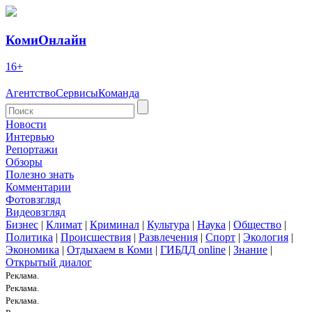
КомиОнлайн
16+
Агентство
Сервисы
Команда
Новости
Интервью
Репортажи
Обзоры
Полезно знать
Комментарии
Фотовзгляд
Видеовзгляд
Бизнес
|
Климат
|
Криминал
|
Культура
|
Наука
|
Общество
|
Политика
|
Происшествия
|
Развлечения
|
Спорт
|
Экология
|
Экономика
|
Отдыхаем в Коми
|
ГИБДД online
|
Знание
|
Открытый диалог
Реклама.
Реклама.
Реклама.