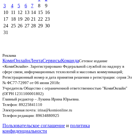
3
4
5
6
7
8
9
10
11
12
13
14
15
16
17
18
19
20
21
22
23
24
25
26
27
28
29
30
31
Реклама
КомиОнлайн
Лента
Сервисы
Команда
Сетевое издание
«КомиОнлайн». Зарегистрировано Федеральной службой по надзору в
сфере связи, информационных технологий и массовых коммуникаций;
Регистрационный номер и дата принятия решения о регистрации: серия Эл
№ ФС77-72997 от 06 июня 2018г.
Учредитель Общество с ограниченной ответственностью "КомиОнлайн"
(ОГРН 1231100001802)
Главный редактор – Лукина Ирина Юрьевна.
Телефон: 89225841110
Электронная почта: irina@komionline.ru
Телефон редакции: 89634880925
Пользовательское соглашение
и
политика
конфиденциальности