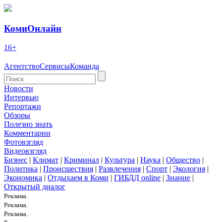
КомиОнлайн
16+
Агентство
Сервисы
Команда
Новости
Интервью
Репортажи
Обзоры
Полезно знать
Комментарии
Фотовзгляд
Видеовзгляд
Бизнес
|
Климат
|
Криминал
|
Культура
|
Наука
|
Общество
|
Политика
|
Происшествия
|
Развлечения
|
Спорт
|
Экология
|
Экономика
|
Отдыхаем в Коми
|
ГИБДД online
|
Знание
|
Открытый диалог
Реклама.
Реклама.
Реклама.