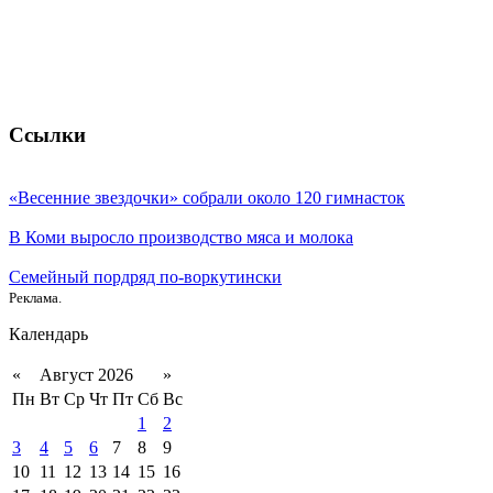
Ссылки
«Весенние звездочки» собрали около 120 гимнасток
В Коми выросло производство мяса и молока
Семейный пордряд по-воркутински
Реклама.
Календарь
«
Август 2026
»
Пн
Вт
Ср
Чт
Пт
Сб
Вс
1
2
3
4
5
6
7
8
9
10
11
12
13
14
15
16