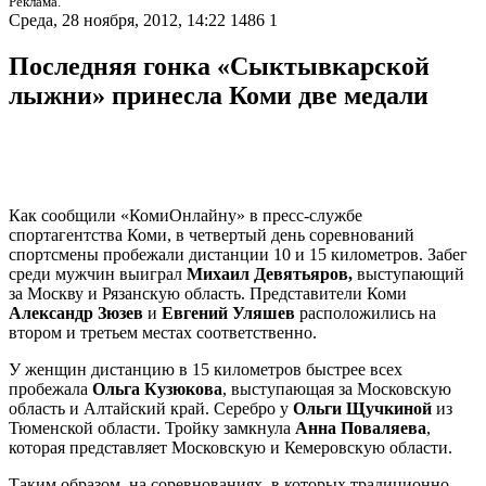
Реклама.
Среда, 28 ноября, 2012, 14:22
1486
1
Последняя гонка «Сыктывкарской
лыжни» принесла Коми две медали
Как сообщили «КомиОнлайну» в пресс-службе
спортагентства Коми, в четвертый день соревнований
спортсмены пробежали дистанции 10 и 15 километров. Забег
среди мужчин выиграл
Михаил Девятьяров,
выступающий
за Москву и Рязанскую область. Представители Коми
Александр Зюзев
и
Евгений Уляшев
расположились на
втором и третьем местах соответственно.
У женщин дистанцию в 15 километров быстрее всех
пробежала
Ольга Кузюкова
, выступающая за Московскую
область и Алтайский край. Серебро у
Ольги Щучкиной
из
Тюменской области. Тройку замкнула
Анна Поваляева
,
которая представляет Московскую и Кемеровскую области.
Таким образом, на соревнованиях, в которых традиционно