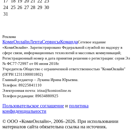
17
18
19
20
21
22
23
24
25
26
27
28
29
30
31
Реклама
КомиОнлайн
Лента
Сервисы
Команда
Сетевое издание
«КомиОнлайн». Зарегистрировано Федеральной службой по надзору в
сфере связи, информационных технологий и массовых коммуникаций;
Регистрационный номер и дата принятия решения о регистрации: серия Эл
№ ФС77-72997 от 06 июня 2018г.
Учредитель Общество с ограниченной ответственностью "КомиОнлайн"
(ОГРН 1231100001802)
Главный редактор – Лукина Ирина Юрьевна.
Телефон: 89225841110
Электронная почта: irina@komionline.ru
Телефон редакции: 89634880925
Пользовательское соглашение
и
политика
конфиденциальности
© ООО «КомиОнлайн», 2006–2026. При использовании
материалов сайта обязательна ссылка на источник.