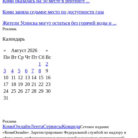
Коми оказалась на 50 месте в рейтинге ...
Коми заняла седьмое место по доступности газа
Жители Усинска могут остаться без горячей воды и ...
Реклама.
Календарь
«
Август 2026
»
Пн
Вт
Ср
Чт
Пт
Сб
Вс
1
2
3
4
5
6
7
8
9
10
11
12
13
14
15
16
17
18
19
20
21
22
23
24
25
26
27
28
29
30
31
Реклама
КомиОнлайн
Лента
Сервисы
Команда
Сетевое издание
«КомиОнлайн». Зарегистрировано Федеральной службой по надзору в
сфере связи, информационных технологий и массовых коммуникаций;