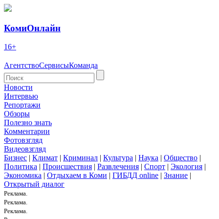
КомиОнлайн
16+
Агентство
Сервисы
Команда
Новости
Интервью
Репортажи
Обзоры
Полезно знать
Комментарии
Фотовзгляд
Видеовзгляд
Бизнес
|
Климат
|
Криминал
|
Культура
|
Наука
|
Общество
|
Политика
|
Происшествия
|
Развлечения
|
Спорт
|
Экология
|
Экономика
|
Отдыхаем в Коми
|
ГИБДД online
|
Знание
|
Открытый диалог
Реклама.
Реклама.
Реклама.