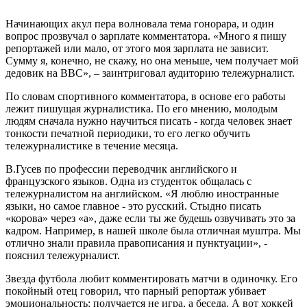
Начинающих акул пера волновала тема гонорара, и один
вопрос прозвучал о зарплате комментатора. «Много я пишу
репортажей или мало, от этого моя зарплата не зависит.
Сумму я, конечно, не скажу, но она меньше, чем получает мой
дедовик на ВВС», – заинтриговал аудиторию тележурналист.
По словам спортивного комментатора, в основе его работы
лежит пишущая журналистика. По его мнению, молодым
людям сначала нужно научиться писать - когда человек знает
тонкости печатной периодики, то его легко обучить
тележурналистике в течение месяца.
В.Гусев по профессии переводчик английского и
французского языков. Одна из студенток общалась с
тележурналистом на английском. «Я люблю иностранные
языки, но самое главное - это русский. Стыдно писать
«корова» через «а», даже если ты же будешь озвучивать это за
кадром. Например, в нашей школе была отличная муштра. Мы
отлично знали правила правописания и пунктуации», -
пояснил тележурналист.
Звезда футбола любит комментировать матчи в одиночку. Его
покойный отец говорил, что парный репортаж убивает
эмоциональность: получается не игра, а беседа. А вот хоккей