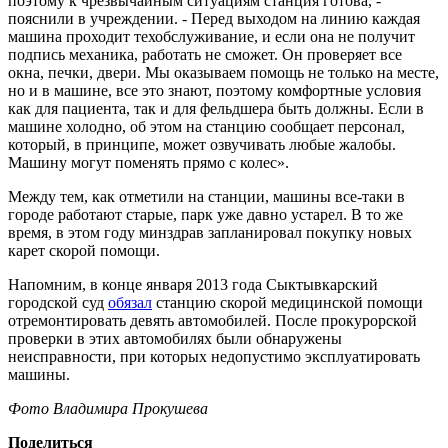
поэтому к чрезвычайным ситуациям станция готова, -
пояснили в учреждении. - Перед выходом на линию каждая
машина проходит техобслуживание, и если она не получит
подпись механика, работать не сможет. Он проверяет все
окна, печки, двери. Мы оказываем помощь не только на месте,
но и в машине, все это знают, поэтому комфортные условия
как для пациента, так и для фельдшера быть должны. Если в
машине холодно, об этом на станцию сообщает персонал,
который, в принципе, может озвучивать любые жалобы.
Машину могут поменять прямо с колес».
Между тем, как отметили на станции, машины все-таки в
городе работают старые, парк уже давно устарел. В то же
время, в этом году минздрав запланировал покупку новых
карет скорой помощи.
Напомним, в конце января 2013 года Сыктывкарский
городской суд
обязал
станцию скорой медицинской помощи
отремонтировать девять автомобилей. После прокурорской
проверки в этих автомобилях были обнаружены
неисправности, при которых недопустимо эксплуатировать
машины.
Фото Владимира Прокушева
Поделиться