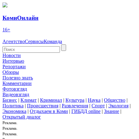
КомиОнлайн
16+
Агентство
Сервисы
Команда
Новости
Интервью
Репортажи
Обзоры
Полезно знать
Комментарии
Фотовзгляд
Видеовзгляд
Бизнес
|
Климат
|
Криминал
|
Культура
|
Наука
|
Общество
|
Политика
|
Происшествия
|
Развлечения
|
Спорт
|
Экология
|
Экономика
|
Отдыхаем в Коми
|
ГИБДД online
|
Знание
|
Открытый диалог
Реклама.
Реклама.
Реклама.