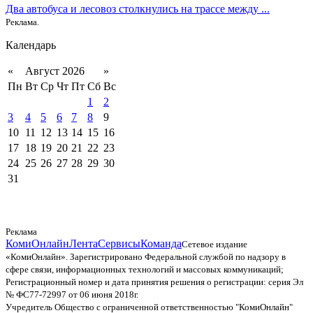
Два автобуса и лесовоз столкнулись на трассе между ...
Реклама.
Календарь
«
Август 2026
»
Пн
Вт
Ср
Чт
Пт
Сб
Вс
1
2
3
4
5
6
7
8
9
10
11
12
13
14
15
16
17
18
19
20
21
22
23
24
25
26
27
28
29
30
31
Реклама
КомиОнлайн
Лента
Сервисы
Команда
Сетевое издание
«КомиОнлайн». Зарегистрировано Федеральной службой по надзору в
сфере связи, информационных технологий и массовых коммуникаций;
Регистрационный номер и дата принятия решения о регистрации: серия Эл
№ ФС77-72997 от 06 июня 2018г.
Учредитель Общество с ограниченной ответственностью "КомиОнлайн"