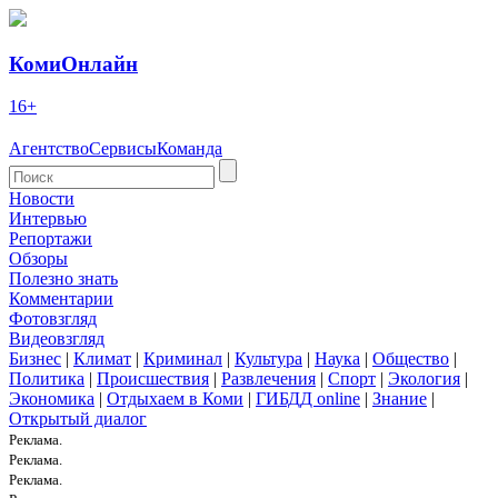
КомиОнлайн
16+
Агентство
Сервисы
Команда
Новости
Интервью
Репортажи
Обзоры
Полезно знать
Комментарии
Фотовзгляд
Видеовзгляд
Бизнес
|
Климат
|
Криминал
|
Культура
|
Наука
|
Общество
|
Политика
|
Происшествия
|
Развлечения
|
Спорт
|
Экология
|
Экономика
|
Отдыхаем в Коми
|
ГИБДД online
|
Знание
|
Открытый диалог
Реклама.
Реклама.
Реклама.