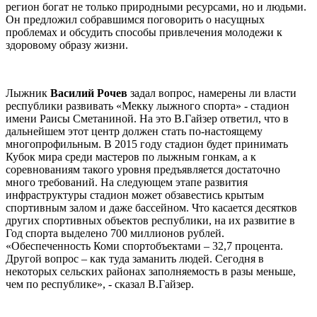
регион богат не только природными ресурсами, но и людьми.
Он предложил собравшимся поговорить о насущных
проблемах и обсудить способы привлечения молодежи к
здоровому образу жизни.
Лыжник
Василий Рочев
задал вопрос, намерены ли власти
республики развивать «Мекку лыжного спорта» - стадион
имени Раисы Сметаниной. На это В.Гайзер ответил, что в
дальнейшем этот центр должен стать по-настоящему
многопрофильным. В 2015 году стадион будет принимать
Кубок мира среди мастеров по лыжным гонкам, а к
соревнованиям такого уровня предъявляется достаточно
много требований. На следующем этапе развития
инфраструктуры стадион может обзавестись крытым
спортивным залом и даже бассейном. Что касается десятков
других спортивных объектов республики, на их развитие в
Год спорта выделено 700 миллионов рублей.
«Обеспеченность Коми спортобъектами – 32,7 процента.
Другой вопрос – как туда заманить людей. Сегодня в
некоторых сельских районах заполняемость в разы меньше,
чем по республике», - сказал В.Гайзер.