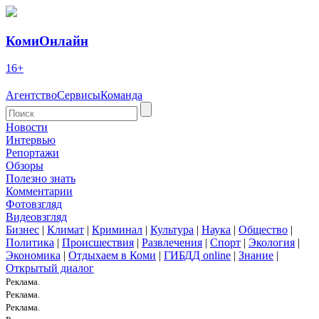
КомиОнлайн
16+
Агентство
Сервисы
Команда
Новости
Интервью
Репортажи
Обзоры
Полезно знать
Комментарии
Фотовзгляд
Видеовзгляд
Бизнес
|
Климат
|
Криминал
|
Культура
|
Наука
|
Общество
|
Политика
|
Происшествия
|
Развлечения
|
Спорт
|
Экология
|
Экономика
|
Отдыхаем в Коми
|
ГИБДД online
|
Знание
|
Открытый диалог
Реклама.
Реклама.
Реклама.