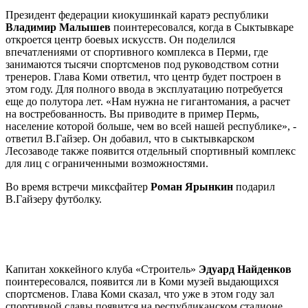
Президент федерации киокушинкай каратэ республики
Владимир Малышев
поинтересовался, когда в Сыктывкаре
откроется центр боевых искусств. Он поделился
впечатлениями от спортивного комплекса в Перми, где
занимаются тысячи спортсменов под руководством сотни
тренеров. Глава Коми ответил, что центр будет построен в
этом году. Для полного ввода в эксплуатацию потребуется
еще до полутора лет. «Нам нужна не гигантомания, а расчет
на востребованность. Вы приводите в пример Пермь,
население которой больше, чем во всей нашей республике», -
ответил В.Гайзер. Он добавил, что в сыктывкарском
Лесозаводе также появится отдельный спортивный комплекс
для лиц с ограниченными возможностями.
Во время встречи миксфайтер
Роман Ярынкин
подарил
В.Гайзеру футболку.
Капитан хоккейного клуба «Строитель»
Эдуард Найденков
поинтересовался, появится ли в Коми музей выдающихся
спортсменов. Глава Коми сказал, что уже в этом году зал
спортивной славы появится на республиканском стадионе.