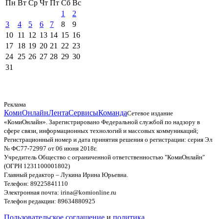
Пн
Вт
Ср
Чт
Пт
Сб
Вс
1
2
3
4
5
6
7
8
9
10
11
12
13
14
15
16
17
18
19
20
21
22
23
24
25
26
27
28
29
30
31
Реклама
КомиОнлайн
Лента
Сервисы
Команда
Сетевое издание
«КомиОнлайн». Зарегистрировано Федеральной службой по надзору в
сфере связи, информационных технологий и массовых коммуникаций;
Регистрационный номер и дата принятия решения о регистрации: серия Эл
№ ФС77-72997 от 06 июня 2018г.
Учредитель Общество с ограниченной ответственностью "КомиОнлайн"
(ОГРН 1231100001802)
Главный редактор – Лукина Ирина Юрьевна.
Телефон: 89225841110
Электронная почта: irina@komionline.ru
Телефон редакции: 89634880925
Пользовательское соглашение
и
политика