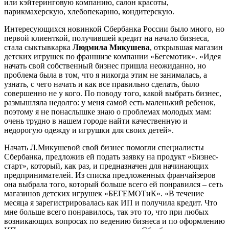
или кэйтеринговую компанию, салон красоты,
парикмахерскую, хлебопекарню, кондитерскую.
Интересующихся новинкой Сбербанка России было много, но
первой клиенткой, получившей кредит на начало бизнеса,
стала сыктывкарка
Людмила Микушева
, открывшая магазин
детских игрушек по франшизе компании «Бегемотик». «Идея
начать свой собственный бизнес пришла неожиданно, но
проблема была в том, что я никогда этим не занималась, а
узнать, с чего начать и как все правильно сделать, было
совершенно не у кого. По поводу того, какой выбрать бизнес,
размышляла недолго: у меня самой есть маленький ребенок,
поэтому я не понаслышке знаю о проблемах молодых мам:
очень трудно в нашем городе найти качественную и
недорогую одежду и игрушки для своих детей».
Начать Л.Микушевой свой бизнес помогли специалисты
Сбербанка, предложив ей подать заявку на продукт «Бизнес-
старт», который, как раз, и предназначен для начинающих
предпринимателей. Из списка предложенных франчайзеров
она выбрала того, который больше всего ей понравился – сеть
магазинов детских игрушек «БЕГЕМОТиК». «В течение
месяца я зарегистрировалась как ИП и получила кредит. Что
мне больше всего понравилось, так это то, что при любых
возникающих вопросах по ведению бизнеса и по оформлению