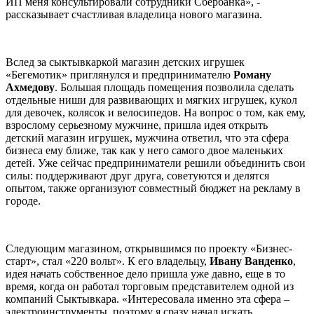
ИП меня консультировали сотрудники Сбербанка», -
рассказывает счастливая владелица нового магазина.
Вслед за сыктывкаркой магазин детских игрушек
«Бегемотик» приглянулся и предпринимателю
Роману
Ахмедову
. Большая площадь помещения позволила сделать
отдельные ниши для развивающих и мягких игрушек, кукол
для девочек, колясок и велосипедов. На вопрос о том, как ему,
взрослому серьезному мужчине, пришла идея открыть
детский магазин игрушек, мужчина ответил, что эта сфера
бизнеса ему ближе, так как у него самого двое маленьких
детей. Уже сейчас предприниматели решили объединить свои
силы: поддерживают друг друга, советуются и делятся
опытом, также организуют совместный бюджет на рекламу в
городе.
Следующим магазином, открывшимся по проекту «Бизнес-
старт», стал «220 вольт». К его владельцу,
Ивану Ванденко
,
идея начать собственное дело пришла уже давно, еще в то
время, когда он работал торговым представителем одной из
компаний Сыктывкара. «Интересовала именно эта сфера –
электроинструменты, поэтому я сразу начал искать