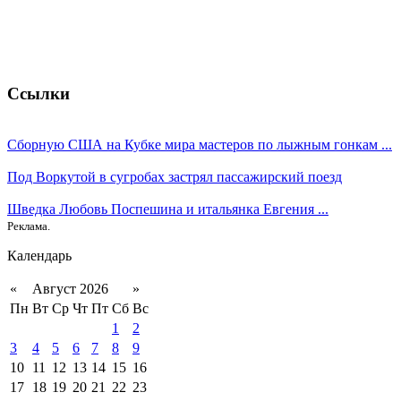
Ссылки
Сборную США на Кубке мира мастеров по лыжным гонкам ...
Под Воркутой в сугробах застрял пассажирский поезд
Шведка Любовь Поспешина и итальянка Евгения ...
Реклама.
Календарь
«
Август 2026
»
Пн
Вт
Ср
Чт
Пт
Сб
Вс
1
2
3
4
5
6
7
8
9
10
11
12
13
14
15
16
17
18
19
20
21
22
23