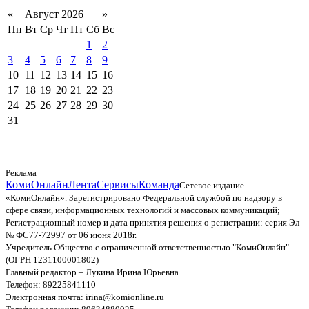
«
Август 2026
»
Пн
Вт
Ср
Чт
Пт
Сб
Вс
1
2
3
4
5
6
7
8
9
10
11
12
13
14
15
16
17
18
19
20
21
22
23
24
25
26
27
28
29
30
31
Реклама
КомиОнлайн
Лента
Сервисы
Команда
Сетевое издание
«КомиОнлайн». Зарегистрировано Федеральной службой по надзору в
сфере связи, информационных технологий и массовых коммуникаций;
Регистрационный номер и дата принятия решения о регистрации: серия Эл
№ ФС77-72997 от 06 июня 2018г.
Учредитель Общество с ограниченной ответственностью "КомиОнлайн"
(ОГРН 1231100001802)
Главный редактор – Лукина Ирина Юрьевна.
Телефон: 89225841110
Электронная почта: irina@komionline.ru