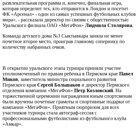
развлекательная программа и, конечно, финальная игра,
которая определит тех, кто отправится в Лондон и посетит
ФК «Арсенал» - один из самых успешных футбольных клубов
мира», - рассказала директор по связям с общественностью
Уральского филиала ОАО «МегаФон»
Людмила Столярова
.
Команда детского дома №3 Сыктывкара заняла не менее
почетное второе место, проиграв главному сопернику по
количеству набранных очков.
В открытии уральского этапа турнира приняли участие
уполномоченный по правам ребенка в Пермском крае
Павел
Миков
, заместитель министра социального развития
Пермского края
Сергей Большаков
и директор Пермского
отделения компании «МегаФон»
Петр Козловский
. На
торжественной церемонии награждения юным спортсменам
были вручены почетные грамоты и спортивные подарки от
компании «МегаФон». Приятным сюрпризом для всех
участников турнира стала автограф-сессия с
профессиональными футболистами из футбольного клуба
«Амкар».