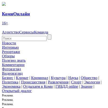
КомиОнлайн
16+
Агентство
Сервисы
Команда
Новости
Интервью
Репортажи
Обзоры
Полезно знать
Комментарии
Фотовзгляд
Видеовзгляд
Бизнес
|
Климат
|
Криминал
|
Культура
|
Наука
|
Общество
|
Политика
|
Происшествия
|
Развлечения
|
Спорт
|
Экология
|
Экономика
|
Отдыхаем в Коми
|
ГИБДД online
|
Знание
|
Открытый диалог
Реклама.
Реклама.
Реклама.