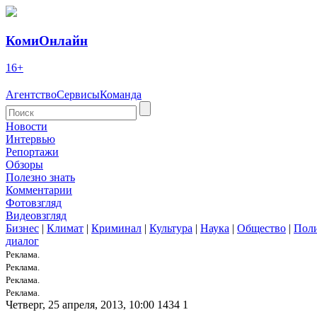
КомиОнлайн
16+
Агентство
Сервисы
Команда
Новости
Интервью
Репортажи
Обзоры
Полезно знать
Комментарии
Фотовзгляд
Видеовзгляд
Бизнес
|
Климат
|
Криминал
|
Культура
|
Наука
|
Общество
|
Пол
диалог
Реклама.
Реклама.
Реклама.
Реклама.
Четверг, 25 апреля, 2013, 10:00
1434
1