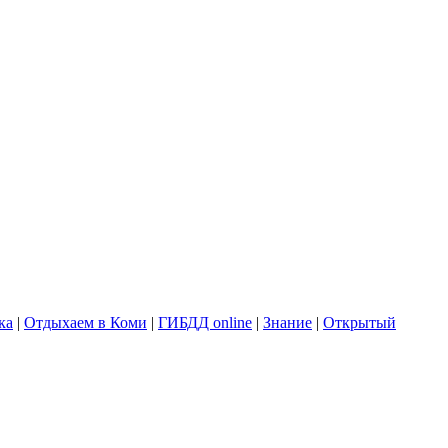
ка
|
Отдыхаем в Коми
|
ГИБДД online
|
Знание
|
Открытый