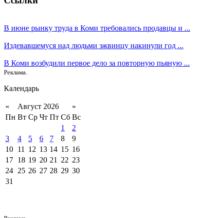
Ссылки
В июне рынку труда в Коми требовались продавцы и ...
Издевавшемуся над людьми эжвинцу накинули год ...
В Коми возбудили первое дело за повторную пьяную ...
Реклама.
Календарь
«
Август 2026
»
Пн
Вт
Ср
Чт
Пт
Сб
Вс
1
2
3
4
5
6
7
8
9
10
11
12
13
14
15
16
17
18
19
20
21
22
23
24
25
26
27
28
29
30
31