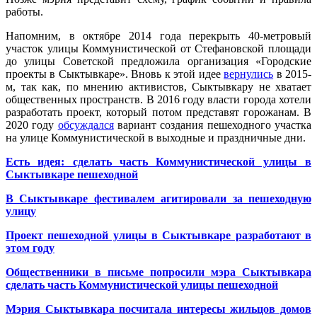
работы.
Напомним, в октябре 2014 года перекрыть 40-метровый
участок улицы Коммунистической от Стефановской площади
до улицы Советской предложила организация «Городские
проекты в Сыктывкаре». Вновь к этой идее
вернулись
в 2015-
м, так как, по мнению активистов, Сыктывкару не хватает
общественных пространств. В 2016 году власти города хотели
разработать проект, который потом представят горожанам. В
2020 году
обсуждался
вариант создания пешеходного участка
на улице Коммунистической в выходные и праздничные дни.
Есть идея: сделать часть Коммунистической улицы в
Сыктывкаре пешеходной
В Сыктывкаре фестивалем агитировали за пешеходную
улицу
Проект пешеходной улицы в Сыктывкаре разработают в
этом году
Общественники в письме попросили мэра Сыктывкара
сделать часть Коммунистической улицы пешеходной
Мэрия Сыктывкара посчитала интересы жильцов домов