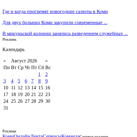
Где и когда прогремят новогодние салюты в Коми
Для двух больниц Коми закупили современные ...
В микуньской колонии занялись разведением служебных ...
Реклама.
Календарь
«
Август 2026
»
Пн
Вт
Ср
Чт
Пт
Сб
Вс
1
2
3
4
5
6
7
8
9
10
11
12
13
14
15
16
17
18
19
20
21
22
23
24
25
26
27
28
29
30
31
Реклама
КомиОнлайн
Лента
Сервисы
Команда
Сетевое издание