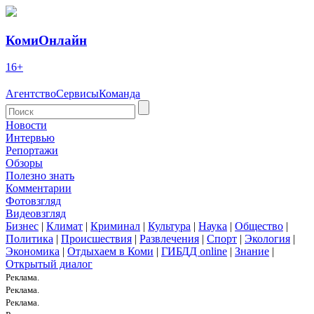
КомиОнлайн
16+
Агентство
Сервисы
Команда
Новости
Интервью
Репортажи
Обзоры
Полезно знать
Комментарии
Фотовзгляд
Видеовзгляд
Бизнес
|
Климат
|
Криминал
|
Культура
|
Наука
|
Общество
|
Политика
|
Происшествия
|
Развлечения
|
Спорт
|
Экология
|
Экономика
|
Отдыхаем в Коми
|
ГИБДД online
|
Знание
|
Открытый диалог
Реклама.
Реклама.
Реклама.