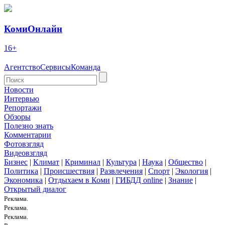
КомиОнлайн
16+
Агентство
Сервисы
Команда
Новости
Интервью
Репортажи
Обзоры
Полезно знать
Комментарии
Фотовзгляд
Видеовзгляд
Бизнес
|
Климат
|
Криминал
|
Культура
|
Наука
|
Общество
|
Политика
|
Происшествия
|
Развлечения
|
Спорт
|
Экология
|
Экономика
|
Отдыхаем в Коми
|
ГИБДД online
|
Знание
|
Открытый диалог
Реклама.
Реклама.
Реклама.