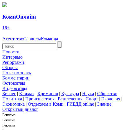
КомиОнлайн
16+
Агентство
Сервисы
Команда
Новости
Интервью
Репортажи
Обзоры
Полезно знать
Комментарии
Фотовзгляд
Видеовзгляд
Бизнес
|
Климат
|
Криминал
|
Культура
|
Наука
|
Общество
|
Политика
|
Происшествия
|
Развлечения
|
Спорт
|
Экология
|
Экономика
|
Отдыхаем в Коми
|
ГИБДД online
|
Знание
|
Открытый диалог
Реклама.
Реклама.
Реклама.