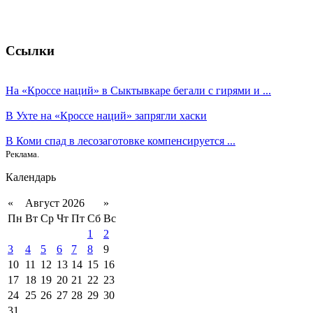
Ссылки
На «Кроссе наций» в Сыктывкаре бегали с гирями и ...
В Ухте на «Кроссе наций» запрягли хаски
В Коми спад в лесозаготовке компенсируется ...
Реклама.
Календарь
«
Август 2026
»
Пн
Вт
Ср
Чт
Пт
Сб
Вс
1
2
3
4
5
6
7
8
9
10
11
12
13
14
15
16
17
18
19
20
21
22
23
24
25
26
27
28
29
30
31