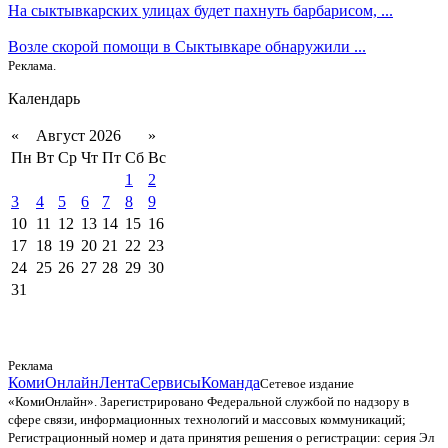
На сыктывкарских улицах будет пахнуть барбарисом, ...
Возле скорой помощи в Сыктывкаре обнаружили ...
Реклама.
Календарь
«
Август 2026
»
Пн
Вт
Ср
Чт
Пт
Сб
Вс
1
2
3
4
5
6
7
8
9
10
11
12
13
14
15
16
17
18
19
20
21
22
23
24
25
26
27
28
29
30
31
Реклама
КомиОнлайн
Лента
Сервисы
Команда
Сетевое издание
«КомиОнлайн». Зарегистрировано Федеральной службой по надзору в
сфере связи, информационных технологий и массовых коммуникаций;
Регистрационный номер и дата принятия решения о регистрации: серия Эл