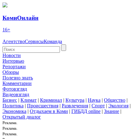
КомиОнлайн
16+
Агентство
Сервисы
Команда
Новости
Интервью
Репортажи
Обзоры
Полезно знать
Комментарии
Фотовзгляд
Видеовзгляд
Бизнес
|
Климат
|
Криминал
|
Культура
|
Наука
|
Общество
|
Политика
|
Происшествия
|
Развлечения
|
Спорт
|
Экология
|
Экономика
|
Отдыхаем в Коми
|
ГИБДД online
|
Знание
|
Открытый диалог
Реклама.
Реклама.
Реклама.