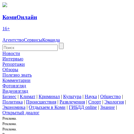
КомиОнлайн
16+
Агентство
Сервисы
Команда
Новости
Интервью
Репортажи
Обзоры
Полезно знать
Комментарии
Фотовзгляд
Видеовзгляд
Бизнес
|
Климат
|
Криминал
|
Культура
|
Наука
|
Общество
|
Политика
|
Происшествия
|
Развлечения
|
Спорт
|
Экология
|
Экономика
|
Отдыхаем в Коми
|
ГИБДД online
|
Знание
|
Открытый диалог
Реклама.
Реклама.
Реклама.