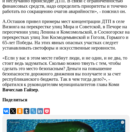
и неслучайно происходят ДТП. В связи с ограниченностью
финансовых средств, надо определить приоритеты и точечно
работать по сокращению очагов аварийности», - пояснил он.
А.Осташов привел примеры мест концентрации ДТП в селе
Визинга на перекрестке улиц Мира и Советской, в Печоре на
пересечении улиц Ленина и Комсомольской, в Сосногорске на
перекрестках улиц Зои Космодемьянской и Гоголя, Горького и
65-лет Победы. На этих явных опасных участках следует
устанавливать светофоры и искусственные неровности.
«Если у вас в этом месте гибнут люди, и не один, и не два, то
стоит ведь задуматься. Сколько можно тянуть с тем, чтобы
сделать это место безопасным? Деньги на повышение
безопасности дорожного движения вы получаете и за счет
республиканского бюджета. Так в чем тогда дело?», -
обратился к руководителям муниципалитетов глава Коми
Вячеслав Гайзер
.
Поделиться
i