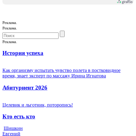
Реклама.
Реклама.
Реклама.
История успеха
Как организму испытать чувство полета в постковидное
время, знает эксперт по массажу Ирина Игнатова
Абитуриент 2026
Целевик и льготник, поторопись!
Кто есть кто
Шишкин
Евгений