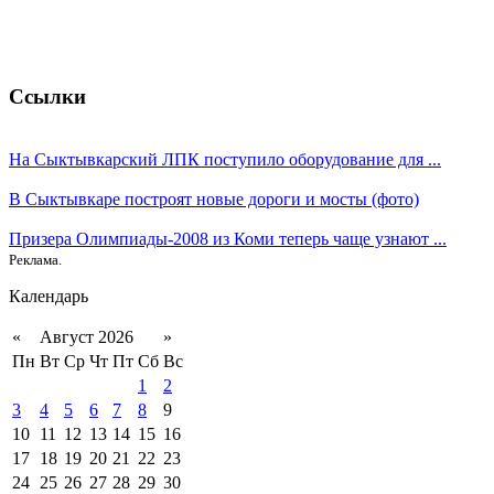
Ссылки
На Сыктывкарский ЛПК поступило оборудование для ...
В Сыктывкаре построят новые дороги и мосты (фото)
Призера Олимпиады-2008 из Коми теперь чаще узнают ...
Реклама.
Календарь
«
Август 2026
»
Пн
Вт
Ср
Чт
Пт
Сб
Вс
1
2
3
4
5
6
7
8
9
10
11
12
13
14
15
16
17
18
19
20
21
22
23
24
25
26
27
28
29
30