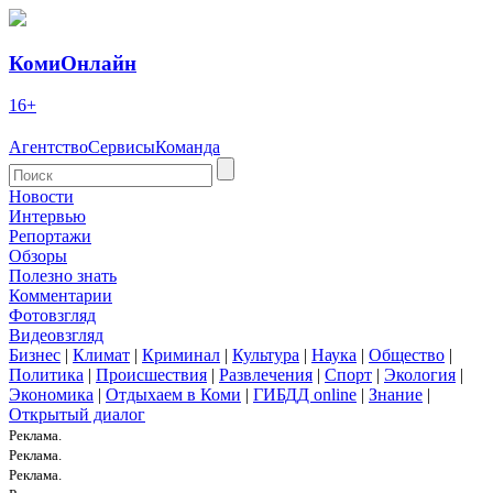
КомиОнлайн
16+
Агентство
Сервисы
Команда
Новости
Интервью
Репортажи
Обзоры
Полезно знать
Комментарии
Фотовзгляд
Видеовзгляд
Бизнес
|
Климат
|
Криминал
|
Культура
|
Наука
|
Общество
|
Политика
|
Происшествия
|
Развлечения
|
Спорт
|
Экология
|
Экономика
|
Отдыхаем в Коми
|
ГИБДД online
|
Знание
|
Открытый диалог
Реклама.
Реклама.
Реклама.