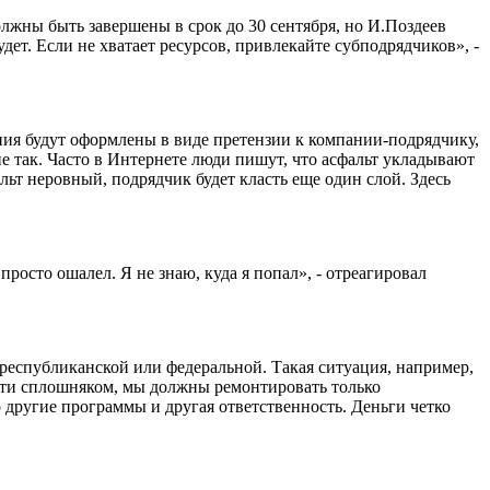
лжны быть завершены в срок до 30 сентября, но И.Поздеев
ет. Если не хватает ресурсов, привлекайте субподрядчиков», -
ния будут оформлены в виде претензии к компании-подрядчику,
не так. Часто в Интернете люди пишут, что асфальт укладывают
альт неровный, подрядчик будет класть еще один слой. Здесь
сто ошалел. Я не знаю, куда я попал», - отреагировал
 республиканской или федеральной. Такая ситуация, например,
дти сплошняком, мы должны ремонтировать только
другие программы и другая ответственность. Деньги четко