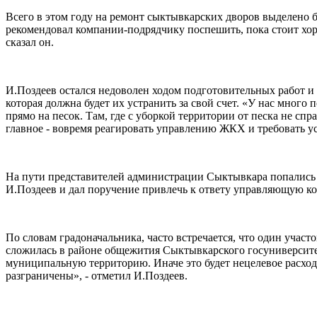
Всего в этом году на ремонт сыктывкарских дворов выделено 
рекомендовал компании-подрядчику поспешить, пока стоит хорош
сказал он.
И.Поздеев остался недоволен ходом подготовительных работ и 
которая должна будет их устранить за свой счет. «У нас много
прямо на песок. Там, где с уборкой территории от песка не спр
главное - вовремя реагировать управлению ЖКХ и требовать ус
На пути представителей администрации Сыктывкара попались д
И.Поздеев и дал поручение привлечь к ответу управляющую к
По словам градоначальника, часто встречается, что один учас
сложилась в районе общежития Сыктывкарского госуниверсит
муниципальную территорию. Иначе это будет нецелевое расход
разграничены», - отметил И.Поздеев.