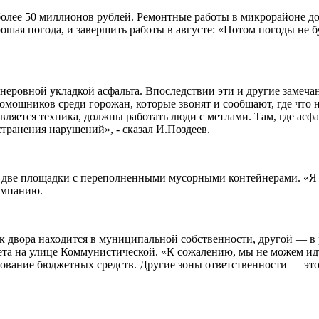
более 50 миллионов рублей. Ремонтные работы в микрорайоне до
ая погода, и завершить работы в августе: «Потом погоды не буд
неровной укладкой асфальта. Впоследствии эти и другие замеча
 помощников среди горожан, которые звонят и сообщают, где что 
авляется техника, должны работать люди с метлами. Там, где асф
транения нарушений», - сказал И.Поздеев.
ве площадки с переполненными мусорными контейнерами. «Я про
омпанию.
ток двора находится в муниципальной собственности, другой — в
ета на улице Коммунистической. «К сожалению, мы не можем и
ование бюджетных средств. Другие зоны ответственности — это 