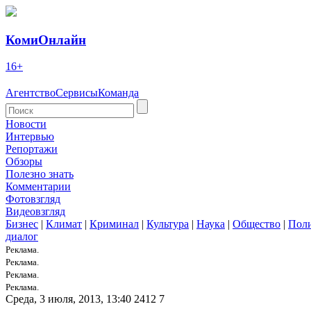
КомиОнлайн
16+
Агентство
Сервисы
Команда
Новости
Интервью
Репортажи
Обзоры
Полезно знать
Комментарии
Фотовзгляд
Видеовзгляд
Бизнес
|
Климат
|
Криминал
|
Культура
|
Наука
|
Общество
|
Пол
диалог
Реклама.
Реклама.
Реклама.
Реклама.
Среда, 3 июля, 2013, 13:40
2412
7