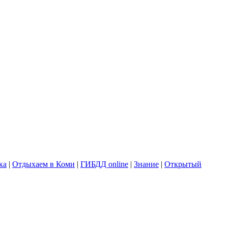
ка
|
Отдыхаем в Коми
|
ГИБДД online
|
Знание
|
Открытый