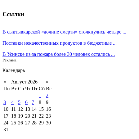
Ссылки
В сыктывкарской «долине смерти» столкнулись четыре ...
Поставки некачественных продуктов в бюджетные ...
В Усинске из-за пожара более 30 человек остались ...
Реклама.
Календарь
«
Август 2026
»
Пн
Вт
Ср
Чт
Пт
Сб
Вс
1
2
3
4
5
6
7
8
9
10
11
12
13
14
15
16
17
18
19
20
21
22
23
24
25
26
27
28
29
30
31